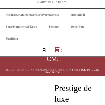
Madrass/Rammemadrass/Overmadrass
Spesialmål
Seng/Kontinental/Køye
Tempur
Dyne/Pute
Utstilling
PRESTIGE DE LUXE 120×200
0
CM.
HJEM
/
SKUM OG NATURMADRASSER SPESIAL
/ PRESTIGE DE LUXE
120×200 CM.
Prestige de
luxe