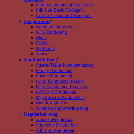
Family Continental Hodegavl
Silk Lux Basic Hodegavl
Loft Lux Diamond Hodegavl
Sengeramme
Bambino barneseng
GTR Barneseng
Mette
Estelle
Harmonie
Alnes
Kontinentalseng
Stjerne Tellus Kontinentalseng
Family Kontinental
Pocket Kontinental
Coral Kontinental Pocket
Olav Kontinental Exclusive
Loft Lux Kontinental
Ryggfikser`n Kontinental
Mediformpocket
Compact oppbevaringsseng
Regulerbar seng
Antares Regulerbar
Supreeme Regulerbar
Silk Lux Regulerbar