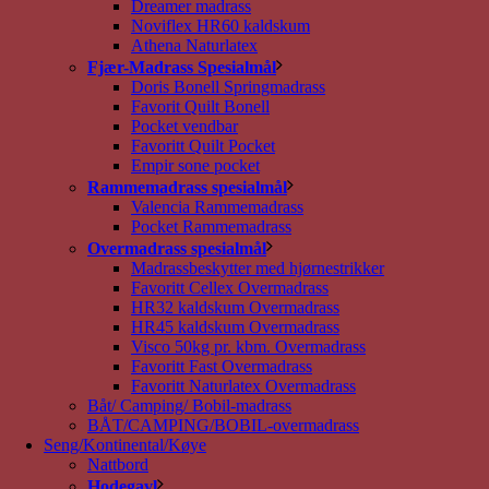
Dreamer madrass
Noviflex HR60 kaldskum
Athena Naturlatex
Fjær-Madrass Spesialmål
Doris Bonell Springmadrass
Favorit Quilt Bonell
Pocket vendbar
Favoritt Quilt Pocket
Empir sone pocket
Rammemadrass spesialmål
Valencia Rammemadrass
Pocket Rammemadrass
Overmadrass spesialmål
Madrassbeskytter med hjørnestrikker
Favoritt Cellex Overmadrass
HR32 kaldskum Overmadrass
HR45 kaldskum Overmadrass
Visco 50kg pr. kbm. Overmadrass
Favoritt Fast Overmadrass
Favoritt Naturlatex Overmadrass
Båt/ Camping/ Bobil-madrass
BÅT/CAMPING/BOBIL-overmadrass
Seng/Kontinental/Køye
Nattbord
Hodegavl