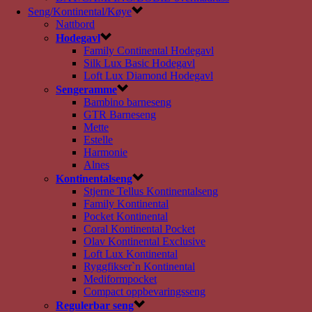
Seng/Kontinental/Køye
Nattbord
Hodegavl
Family Continental Hodegavl
Silk Lux Basic Hodegavl
Loft Lux Diamond Hodegavl
Sengeramme
Bambino barneseng
GTR Barneseng
Mette
Estelle
Harmonie
Alnes
Kontinentalseng
Stjerne Tellus Kontinentalseng
Family Kontinental
Pocket Kontinental
Coral Kontinental Pocket
Olav Kontinental Exclusive
Loft Lux Kontinental
Ryggfikser`n Kontinental
Mediformpocket
Compact oppbevaringsseng
Regulerbar seng