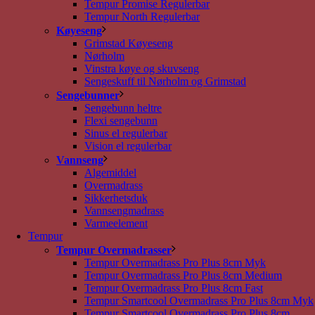
Tempur Promise Regulerbar
Tempur North Regulerbar
Køyeseng
Grimstad Køyeseng
Nørholm
Vinstra køye og skuvseng
Sengeskuff til Nørholm og Grimstad
Sengebunner
Sengebunn heltre
Flexi sengebunn
Sinus el regulerbar
Vision el regulerbar
Vannseng
Algemiddel
Overmadrass
Sikkerhetsduk
Vannsengmadrass
Varmeelement
Tempur
Tempur Overmadrasser
Tempur Overmadrass Pro Plus 8cm Myk
Tempur Overmadrass Pro Plus 8cm Medium
Tempur Overmadrass Pro Plus 8cm Fast
Tempur Smartcool Overmadrass Pro Plus 8cm Myk
Tempur Smartcool Overmadrass Pro Plus 8cm