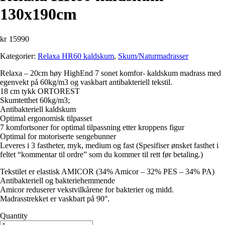
130x190cm
kr
15990
Kategorier:
Relaxa HR60 kaldskum
,
Skum/Naturmadrasser
Relaxa – 20cm høy HighEnd 7 sonet komfor- kaldskum madrass med
egenvekt på 60kg/m3 og vaskbart antibakteriell tekstil.
18 cm tykk ORTOREST
Skumtetthet 60kg/m3;
Antibakteriell kaldskum
Optimal ergonomisk tilpasset
7 komfortsoner for optimal tilpassning etter kroppens figur
Optimal for motoriserte sengebunner
Leveres i 3 fastheter, myk, medium og fast (Spesifiser ønsket fasthet i
feltet “kommentar til ordre” som du kommer til rett før betaling.)
Tekstilet er elastisk AMICOR (34% Amicor – 32% PES – 34% PA)
Antibakteriell og bakteriehemmende
Amicor reduserer vekstvilkårene for bakterier og midd.
Madrasstrekket er vaskbart på 90°.
Quantity