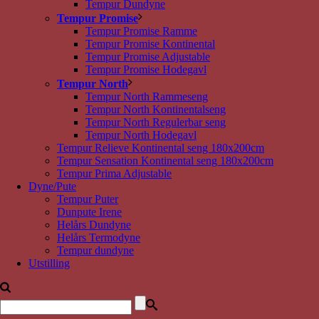
Tempur Dundyne
Tempur Promise
Tempur Promise Ramme
Tempur Promise Kontinental
Tempur Promise Adjustable
Tempur Promise Hodegavl
Tempur North
Tempur North Rammeseng
Tempur North Kontinentalseng
Tempur North Regulerbar seng
Tempur North Hodegavl
Tempur Relieve Kontinental seng 180x200cm
Tempur Sensation Kontinental seng 180x200cm
Tempur Prima Adjustable
Dyne/Pute
Tempur Puter
Dunpute Irene
Helårs Dundyne
Helårs Termodyne
Tempur dundyne
Utstilling