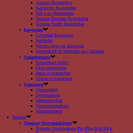
Antares Regulerbar
Supreeme Regulerbar
Silk Lux Regulerbar
Tempur Promise Regulerbar
Tempur North Regulerbar
Køyeseng
Grimstad Køyeseng
Nørholm
Vinstra køye og skuvseng
Sengeskuff til Nørholm og Grimstad
Sengebunner
Sengebunn heltre
Flexi sengebunn
Sinus el regulerbar
Vision el regulerbar
Vannseng
Algemiddel
Overmadrass
Sikkerhetsduk
Vannsengmadrass
Varmeelement
Tempur
Tempur Overmadrasser
Tempur Overmadrass Pro Plus 8cm Myk