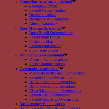
Skum/Naturmadrass spesialmål
Comfort skumplast
Favoritt Cellex Vendbar
Dreamer madrass
Noviflex HR60 kaldskum
Athena Naturlatex
Fjær-Madrass Spesialmål
Doris Bonell Springmadrass
Favorit Quilt Bonell
Pocket vendbar
Favoritt Quilt Pocket
Empir sone pocket
Rammemadrass spesialmål
Valencia Rammemadrass
Pocket Rammemadrass
Overmadrass spesialmål
Madrassbeskytter med hjørnestrikker
Favoritt Cellex Overmadrass
HR32 kaldskum Overmadrass
HR45 kaldskum Overmadrass
Visco 50kg pr. kbm. Overmadrass
Favoritt Fast Overmadrass
Favoritt Naturlatex Overmadrass
Båt/ Camping/ Bobil-madrass
BÅT/CAMPING/BOBIL-overmadrass