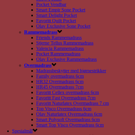
Pocket Vendbar
Smart Empir Sone Pocket
Smart Delight Pocket
Favoritt Quilt Pocket
Olav Exclusive Sone Pocket
Rammemadrass
Friends Rammemadrass
Stjerne Tellus Rammemadrass
Valencia Rammemadrass
Pocket Rammemadrass
Olav Exclusive Rammemadrass
Overmadrass
Madrassbeskytter med hjørnestrikker
Family overmadrass 6cm
HR32 Overmadrass 6cm
HR45 Overmadrass 7cm
Favoritt Cellex overmadrass 6cm
Favoritt Fast Overmadrass 7cm
Favoritt Naturlatex Overmadrass 7 cm
Top Visco Overmadrass 6cm
Olav Naturlatex Overmadrass 6cm
Smart Polysoft Overmadrass 6cm
Smart Top Visco Overmadrass 6cm
Spesialmål