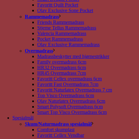
Favoritt Quilt Pocket
Olav Exclusive Sone Pocket
Rammemadrass
Friends Rammemadrass
Stjerne Tellus Rammemadrass
Valencia Rammemadrass
Pocket Rammemadrass
Olav Exclusive Rammemadrass
Overmadrass
Madrassbeskytter med hjørnestrikker
Family overmadrass 6cm
HR32 Overmadrass 6cm
HR45 Overmadrass 7cm
Favoritt Cellex overmadrass 6cm
Favoritt Fast Overmadrass 7cm
Favoritt Naturlatex Overmadrass 7 cm
Top Visco Overmadrass 6cm
Olav Naturlatex Overmadrass 6cm
Smart Polysoft Overmadrass 6cm
Smart Top Visco Overmadrass 6cm
Spesialmål
Skum/Naturmadrass spesialmål
Comfort skumplast
Favoritt Cellex Vendbar