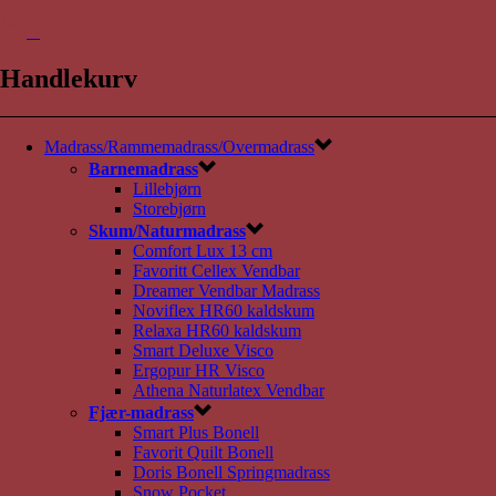
0
Handlekurv
Madrass/Rammemadrass/Overmadrass
Barnemadrass
Lillebjørn
Storebjørn
Skum/Naturmadrass
Comfort Lux 13 cm
Favoritt Cellex Vendbar
Dreamer Vendbar Madrass
Noviflex HR60 kaldskum
Relaxa HR60 kaldskum
Smart Deluxe Visco
Ergopur HR Visco
Athena Naturlatex Vendbar
Fjær-madrass
Smart Plus Bonell
Favorit Quilt Bonell
Doris Bonell Springmadrass
Snow Pocket