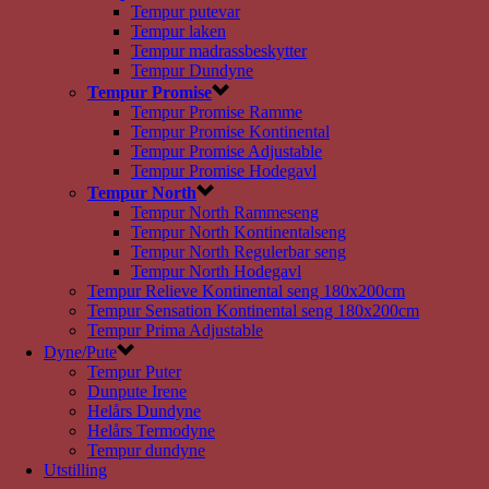
Tempur putevar
Tempur laken
Tempur madrassbeskytter
Tempur Dundyne
Tempur Promise
Tempur Promise Ramme
Tempur Promise Kontinental
Tempur Promise Adjustable
Tempur Promise Hodegavl
Tempur North
Tempur North Rammeseng
Tempur North Kontinentalseng
Tempur North Regulerbar seng
Tempur North Hodegavl
Tempur Relieve Kontinental seng 180x200cm
Tempur Sensation Kontinental seng 180x200cm
Tempur Prima Adjustable
Dyne/Pute
Tempur Puter
Dunpute Irene
Helårs Dundyne
Helårs Termodyne
Tempur dundyne
Utstilling