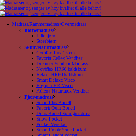
Madrass/Rammemadrass/Overmadrass
Barnemadrass
Lillebjørn
Storebjørn
Skum/Naturmadrass
Comfort Lux 13 cm
Favoritt Cellex Vendbar
Dreamer Vendbar Madrass
Noviflex HR60 kaldskum
Relaxa HR60 kaldskum
Smart Deluxe Visco
Ergopur HR Visco
Athena Naturlatex Vendbar
Fjær-madrass
Smart Plus Bonell
Favorit Quilt Bonell
Doris Bonell Springmadrass
Snow Pocket
Pocket Vendbar
Smart Empir Sone Pocket
Smart Delight Pocket