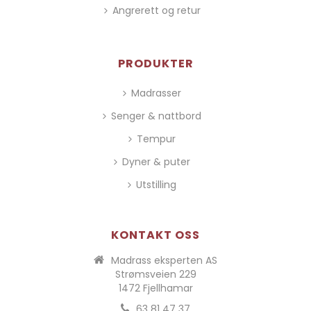
Angrerett og retur
PRODUKTER
Madrasser
Senger & nattbord
Tempur
Dyner & puter
Utstilling
KONTAKT OSS
Madrass eksperten AS
Strømsveien 229
1472 Fjellhamar
63 81 47 37