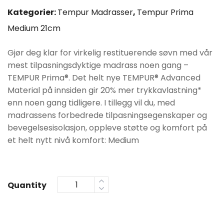
var:
er:
Kategorier:
Tempur Madrasser
,
Tempur Prima
Medium 21cm
kr33990.
kr27190.
Gjør deg klar for virkelig restituerende søvn med vår
mest tilpasningsdyktige madrass noen gang –
TEMPUR Prima®. Det helt nye TEMPUR® Advanced
Material på innsiden gir 20% mer trykkavlastning*
enn noen gang tidligere. I tillegg vil du, med
madrassens forbedrede tilpasningsegenskaper og
bevegelsesisolasjon, oppleve støtte og komfort på
et helt nytt nivå komfort: Medium
Quantity