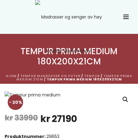
TEMPUR PRIMA MEDIUM
180X200X21CM
HJEM
/
TEMPUR MADRASSER OG PUTER
/
TEMPUR
/
TEMPUR PRIMA
MEDIUM 21CM
/ TEMPUR PRIMA MEDIUM 180X200X21CM
- 20%
Opprinnelig
Nåværende
kr
33990
kr
27190
pris
pris
Produktnummer:
29653