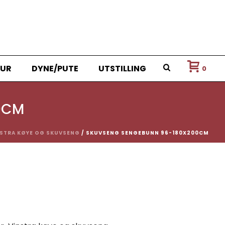
UR
DYNE/PUTE
UTSTILLING
0
0CM
NSTRA KØYE OG SKUVSENG
/ SKUVSENG SENGEBUNN 96-180X200CM