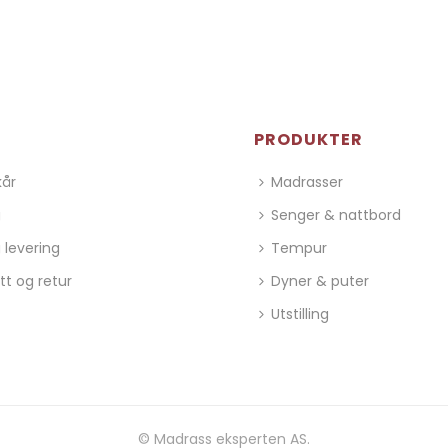
PRODUKTER
kår
Madrasser
g
Senger & nattbord
 levering
Tempur
tt og retur
Dyner & puter
Utstilling
© Madrass eksperten AS.