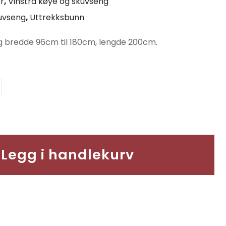
r
,
Vinstra køye og skuvseng
uvseng
,
Uttrekksbunn
g bredde 96cm til 180cm, lengde 200cm.
Legg i handlekurv