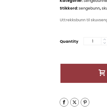
Kategorier:
Sengebunne
Stikkord:
sengebunn
,
sk
Uttrekksbunn til skuvsen
Quantity