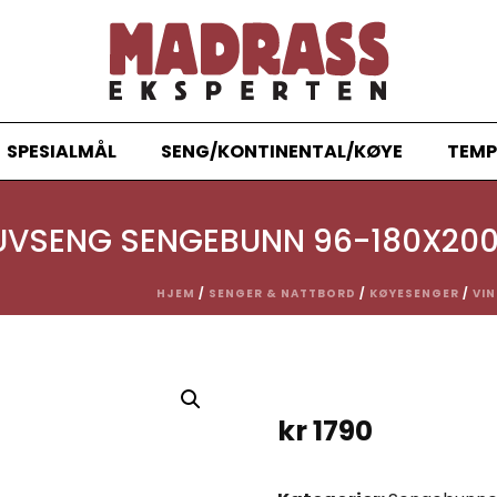
SPESIALMÅL
SENG/KONTINENTAL/KØYE
TEMP
UVSENG SENGEBUNN 96-180X20
HJEM
/
SENGER & NATTBORD
/
KØYESENGER
/
VI
kr
1790