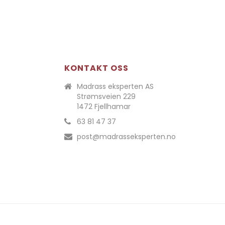
KONTAKT OSS
Madrass eksperten AS
Strømsveien 229
1472 Fjellhamar
63 81 47 37
post@madrasseksperten.no