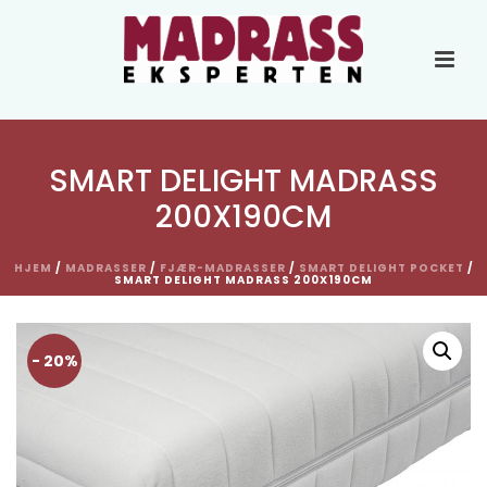
SMART DELIGHT MADRASS
200X190CM
HJEM
/
MADRASSER
/
FJÆR-MADRASSER
/
SMART DELIGHT POCKET
/
SMART DELIGHT MADRASS 200X190CM
- 20%