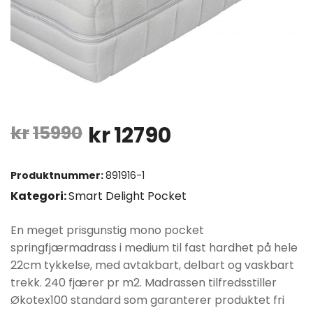
Opprinnelig
Nåværende
kr
15990
kr
12790
pris
pris
Produktnummer:
891916-1
var:
er:
Kategori:
Smart Delight Pocket
kr15990.
kr12790.
En meget prisgunstig mono pocket
springfjærmadrass i medium til fast hardhet på hele
22cm tykkelse, med avtakbart, delbart og vaskbart
trekk. 240 fjærer pr m2. Madrassen tilfredsstiller
Økotex100 standard som garanterer produktet fri