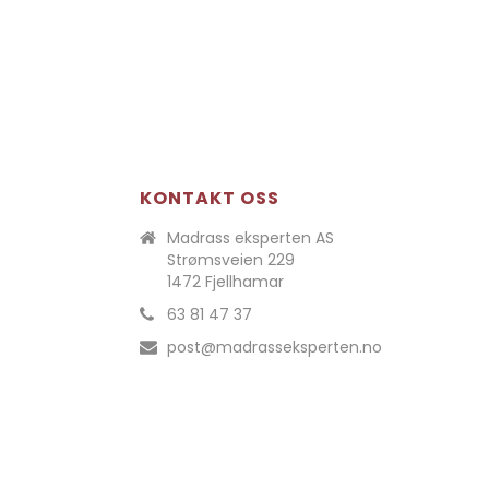
KONTAKT OSS
Madrass eksperten AS
Strømsveien 229
1472 Fjellhamar
63 81 47 37
post@madrasseksperten.no