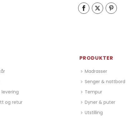
PRODUKTER
kår
Madrasser
g
Senger & nattbord
 levering
Tempur
tt og retur
Dyner & puter
Utstilling