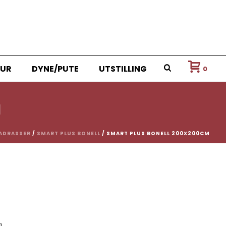
UR
DYNE/PUTE
UTSTILLING
0
M
ADRASSER
/
SMART PLUS BONELL
/ SMART PLUS BONELL 200X200CM