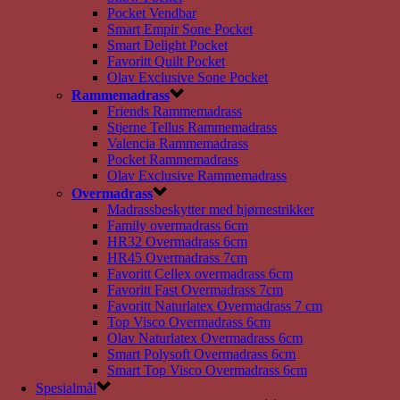
Pocket Vendbar
Smart Empir Sone Pocket
Smart Delight Pocket
Favoritt Quilt Pocket
Olav Exclusive Sone Pocket
Rammemadrass
Friends Rammemadrass
Stjerne Tellus Rammemadrass
Valencia Rammemadrass
Pocket Rammemadrass
Olav Exclusive Rammemadrass
Overmadrass
Madrassbeskytter med hjørnestrikker
Family overmadrass 6cm
HR32 Overmadrass 6cm
HR45 Overmadrass 7cm
Favoritt Cellex overmadrass 6cm
Favoritt Fast Overmadrass 7cm
Favoritt Naturlatex Overmadrass 7 cm
Top Visco Overmadrass 6cm
Olav Naturlatex Overmadrass 6cm
Smart Polysoft Overmadrass 6cm
Smart Top Visco Overmadrass 6cm
Spesialmål