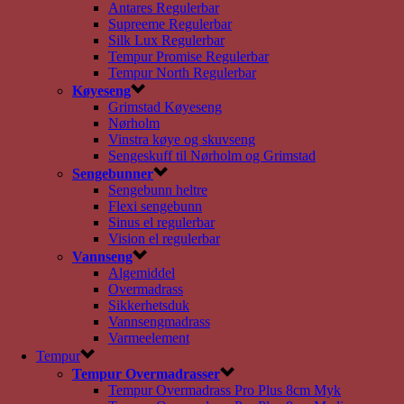
Antares Regulerbar
Supreeme Regulerbar
Silk Lux Regulerbar
Tempur Promise Regulerbar
Tempur North Regulerbar
Køyeseng
Grimstad Køyeseng
Nørholm
Vinstra køye og skuvseng
Sengeskuff til Nørholm og Grimstad
Sengebunner
Sengebunn heltre
Flexi sengebunn
Sinus el regulerbar
Vision el regulerbar
Vannseng
Algemiddel
Overmadrass
Sikkerhetsduk
Vannsengmadrass
Varmeelement
Tempur
Tempur Overmadrasser
Tempur Overmadrass Pro Plus 8cm Myk