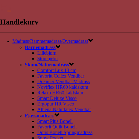
0
Handlekurv
Madrass/Rammemadrass/Overmadrass
Barnemadrass
Lillebjørn
Storebjørn
Skum/Naturmadrass
Comfort Lux 13 cm
Favoritt Cellex Vendbar
Dreamer Vendbar Madrass
Noviflex HR60 kaldskum
Relaxa HR60 kaldskum
Smart Deluxe Visco
Ergopur HR Visco
Athena Naturlatex Vendbar
Fjær-madrass
Smart Plus Bonell
Favorit Quilt Bonell
Doris Bonell Springmadrass
Snow Pocket