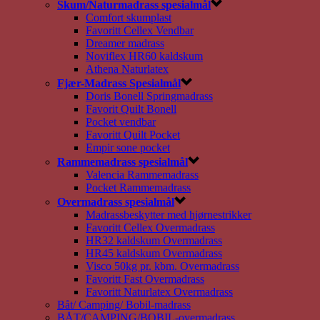
Skum/Naturmadrass spesialmål
Comfort skumplast
Favoritt Cellex Vendbar
Dreamer madrass
Noviflex HR60 kaldskum
Athena Naturlatex
Fjær-Madrass Spesialmål
Doris Bonell Springmadrass
Favorit Quilt Bonell
Pocket vendbar
Favoritt Quilt Pocket
Empir sone pocket
Rammemadrass spesialmål
Valencia Rammemadrass
Pocket Rammemadrass
Overmadrass spesialmål
Madrassbeskytter med hjørnestrikker
Favoritt Cellex Overmadrass
HR32 kaldskum Overmadrass
HR45 kaldskum Overmadrass
Visco 50kg pr. kbm. Overmadrass
Favoritt Fast Overmadrass
Favoritt Naturlatex Overmadrass
Båt/ Camping/ Bobil-madrass
BÅT/CAMPING/BOBIL-overmadrass