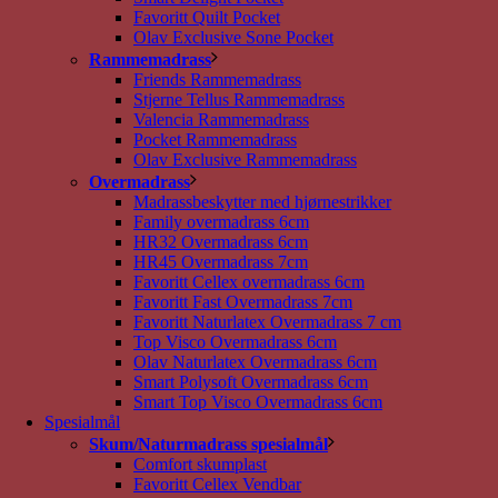
Favoritt Quilt Pocket
Olav Exclusive Sone Pocket
Rammemadrass
Friends Rammemadrass
Stjerne Tellus Rammemadrass
Valencia Rammemadrass
Pocket Rammemadrass
Olav Exclusive Rammemadrass
Overmadrass
Madrassbeskytter med hjørnestrikker
Family overmadrass 6cm
HR32 Overmadrass 6cm
HR45 Overmadrass 7cm
Favoritt Cellex overmadrass 6cm
Favoritt Fast Overmadrass 7cm
Favoritt Naturlatex Overmadrass 7 cm
Top Visco Overmadrass 6cm
Olav Naturlatex Overmadrass 6cm
Smart Polysoft Overmadrass 6cm
Smart Top Visco Overmadrass 6cm
Spesialmål
Skum/Naturmadrass spesialmål
Comfort skumplast
Favoritt Cellex Vendbar