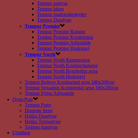
Tempur putevar
Tempur laken
Tempur madrassbeskytter
Tempur Dundyne
Tempur Promise
Tempur Promise Ramme
Tempur Promise Kontinental
Tempur Promise Adjustable
Tempur Promise Hodegavl
Tempur North
Tempur North Rammeseng
Tempur North Kontinentalseng
Tempur North Regulerbar seng
Tempur North Hodegavl
Tempur Relieve Kontinental seng 180x200cm
Tempur Sensation Kontinental seng 180x200cm
Tempur Prima Adjustable
Dyne/Pute
Tempur Puter
Dunpute Irene
Helårs Dundyne
Helårs Termodyne
Tempur dundyne
Utstilling