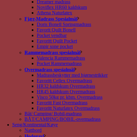
Dreamer madrass
Noviflex HR60 kaldskum
Athena Naturlatex
Fjær-Madrass Spesialmål
Doris Bonell Springmadrass
Favorit Quilt Bonell
Pocket vendbar
Favoritt Quilt Pocket
Empir sone pocket
Rammemadrass spesialmål
Valencia Rammemadrass
Pocket Rammemadrass
Overmadrass spesialmål
Madrassbeskytter med hjørnestrikker
Favoritt Cellex Overmadrass
HR32 kaldskum Overmadrass
HR45 kaldskum Overmadrass
Visco 50kg pr. kbm. Overmadrass
Favoritt Fast Overmadrass
Favoritt Naturlatex Overmadrass
Båt/ Camping/ Bobil-madrass
BÅT/CAMPING/BOBIL-overmadrass
Seng/Kontinental/Køye
Nattbord
Hodegavl