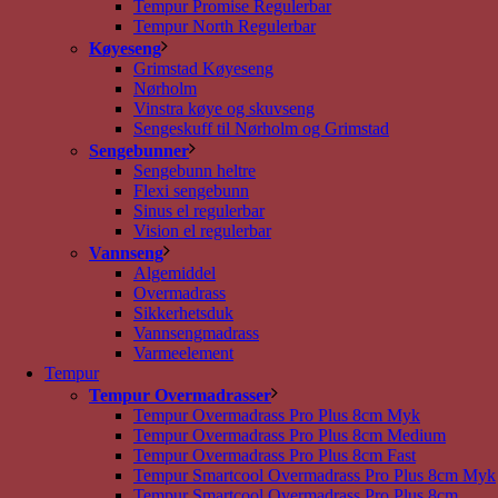
Tempur Promise Regulerbar
Tempur North Regulerbar
Køyeseng
Grimstad Køyeseng
Nørholm
Vinstra køye og skuvseng
Sengeskuff til Nørholm og Grimstad
Sengebunner
Sengebunn heltre
Flexi sengebunn
Sinus el regulerbar
Vision el regulerbar
Vannseng
Algemiddel
Overmadrass
Sikkerhetsduk
Vannsengmadrass
Varmeelement
Tempur
Tempur Overmadrasser
Tempur Overmadrass Pro Plus 8cm Myk
Tempur Overmadrass Pro Plus 8cm Medium
Tempur Overmadrass Pro Plus 8cm Fast
Tempur Smartcool Overmadrass Pro Plus 8cm Myk
Tempur Smartcool Overmadrass Pro Plus 8cm