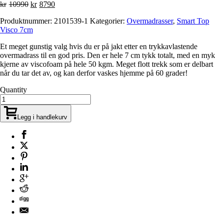
Opprinnelig
Nåværende
kr
10990
kr
8790
pris
pris
Produktnummer:
2101539-1
Kategorier:
Overmadrasser
,
Smart Top
var:
er:
Visco 7cm
kr10990.
kr8790.
Et meget gunstig valg hvis du er på jakt etter en trykkavlastende
overmadrass til en god pris. Den er hele 7 cm tykk totalt, med en myk
kjerne av viscofoam på hele 50 kgm. Meget flott trekk som er delbart
når du tar det av, og kan derfor vaskes hjemme på 60 grader!
Quantity
Legg i handlekurv