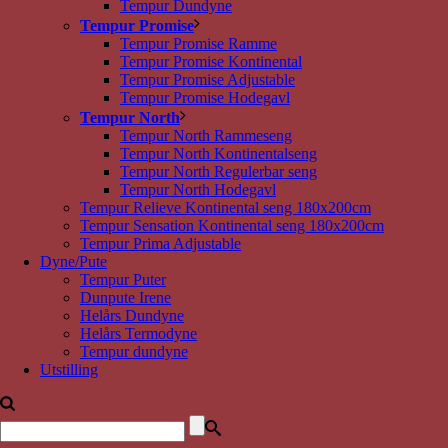
Tempur Dundyne
Tempur Promise
Tempur Promise Ramme
Tempur Promise Kontinental
Tempur Promise Adjustable
Tempur Promise Hodegavl
Tempur North
Tempur North Rammeseng
Tempur North Kontinentalseng
Tempur North Regulerbar seng
Tempur North Hodegavl
Tempur Relieve Kontinental seng 180x200cm
Tempur Sensation Kontinental seng 180x200cm
Tempur Prima Adjustable
Dyne/Pute
Tempur Puter
Dunpute Irene
Helårs Dundyne
Helårs Termodyne
Tempur dundyne
Utstilling