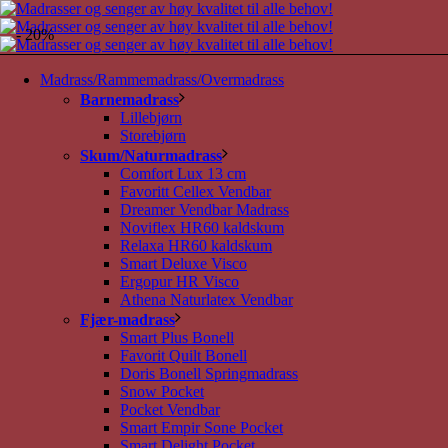
- 20%
Madrass/Rammemadrass/Overmadrass
Barnemadrass
Lillebjørn
Storebjørn
Skum/Naturmadrass
Comfort Lux 13 cm
Favoritt Cellex Vendbar
Dreamer Vendbar Madrass
Noviflex HR60 kaldskum
Relaxa HR60 kaldskum
Smart Deluxe Visco
Ergopur HR Visco
Athena Naturlatex Vendbar
Fjær-madrass
Smart Plus Bonell
Favorit Quilt Bonell
Doris Bonell Springmadrass
Snow Pocket
Pocket Vendbar
Smart Empir Sone Pocket
Smart Delight Pocket