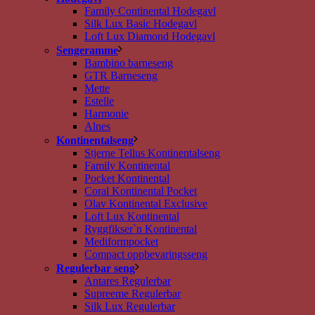
Family Continental Hodegavl
Silk Lux Basic Hodegavl
Loft Lux Diamond Hodegavl
Sengeramme
Bambino barneseng
GTR Barneseng
Mette
Estelle
Harmonie
Alnes
Kontinentalseng
Stjerne Tellus Kontinentalseng
Family Kontinental
Pocket Kontinental
Coral Kontinental Pocket
Olav Kontinental Exclusive
Loft Lux Kontinental
Ryggfikser`n Kontinental
Mediformpocket
Compact oppbevaringsseng
Regulerbar seng
Antares Regulerbar
Supreeme Regulerbar
Silk Lux Regulerbar