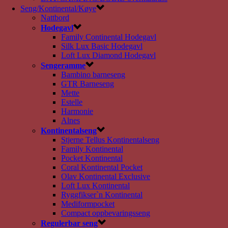
Seng/Kontinental/Køye
Nattbord
Hodegavl
Family Continental Hodegavl
Silk Lux Basic Hodegavl
Loft Lux Diamond Hodegavl
Sengeramme
Bambino barneseng
GTR Barneseng
Mette
Estelle
Harmonie
Alnes
Kontinentalseng
Stjerne Tellus Kontinentalseng
Family Kontinental
Pocket Kontinental
Coral Kontinental Pocket
Olav Kontinental Exclusive
Loft Lux Kontinental
Ryggfikser`n Kontinental
Mediformpocket
Compact oppbevaringsseng
Regulerbar seng