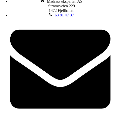
Madrass eksperten AS
Strømsveien 229
1472 Fjellhamar
63 81 47 37