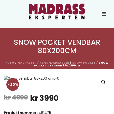
SNOW POCKET VENDBAR
80X200CM
HJEM
/
MADRASSER
/
FJÆR-MADRASSER
/
SNOW POCKET
/ SNOW
POCKET VENDBAR 80X200CM
- 20%
Opprinnelig
Nåværende
kr
4990
kr
3990
pris
pris
Produktnummer:
461475