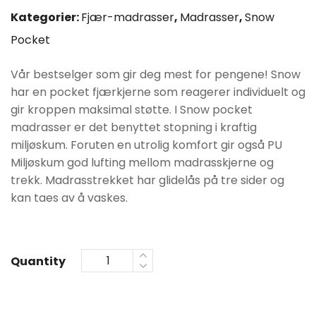
var:
er:
Kategorier:
Fjær-madrasser
,
Madrasser
,
Snow
Pocket
kr4990.
kr3990.
Vår bestselger som gir deg mest for pengene! Snow
har en pocket fjærkjerne som reagerer individuelt og
gir kroppen maksimal støtte. I Snow pocket
madrasser er det benyttet stopning i kraftig
miljøskum. Foruten en utrolig komfort gir også PU
Miljøskum god lufting mellom madrasskjerne og
trekk. Madrasstrekket har glidelås på tre sider og
kan taes av å vaskes.
Quantity