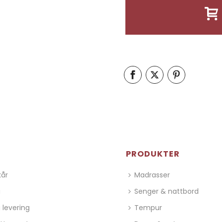
PRODUKTER
kår
Madrasser
g
Senger & nattbord
 levering
Tempur