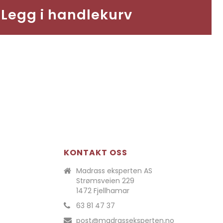
Legg i handlekurv
KONTAKT OSS
Madrass eksperten AS
Strømsveien 229
1472 Fjellhamar
63 81 47 37
post@madrasseksperten.no