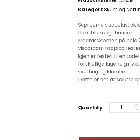
Produktnummer:
213018
Kategori:
Skum og Natur
Supreeme viscoelastisk k
fleksible sengebunner.
Madrasskjernen på hele 2
viscofoam topplag festet
igjen er festet til en to
forskjellige lagene gir ø
svetting og klamhet.
Dette er det absolutte b
Quantity