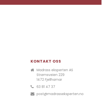
KONTAKT OSS
Madrass eksperten AS
Strømsveien 229
1472 Fjellhamar
63 81 47 37
post@madrasseksperten.no