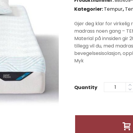
Produktnummer:
885409-
var:
Kategorier:
Tempur
,
Te
kr377
Gjør deg klar for virkeli
madrass noen gang – TE
Material på innsiden gir 
tillegg vil du, med madr
bevegelsesisolasjon, oppl
Myk
Quantity