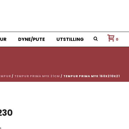
UR
DYNE/PUTE
UTSTILLING
0
EMPUR
/
TEMPUR PRIMA MYK 21CM
/ TEMPUR PRIMA MYK 160X210X21
nnelig
Nåværende
230
pris