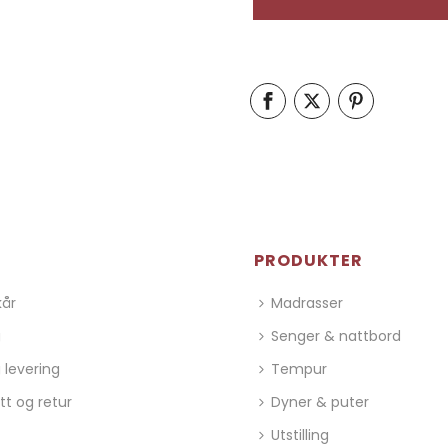
PRODUKTER
kår
Madrasser
g
Senger & nattbord
 levering
Tempur
tt og retur
Dyner & puter
Utstilling