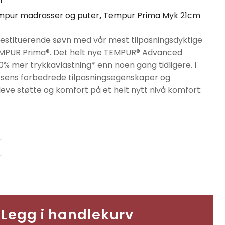
1
er:
mpur madrasser og puter
,
Tempur Prima Myk 21cm
90.
kr30230.
g restituerende søvn med vår mest tilpasningsdyktige
MPUR Prima®. Det helt nye TEMPUR® Advanced
20% mer trykkavlastning* enn noen gang tidligere. I
assens forbedrede tilpasningsegenskaper og
eve støtte og komfort på et helt nytt nivå komfort:
Legg i handlekurv