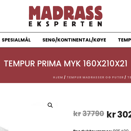
SPESIALMÅL
SENG/KONTINENTAL/KØYE
TEMP
TEMPUR PRIMA MYK 160X210X21
HJEM
/
TEMPUR MADRASSER OG PUTER
/
T
Oppri
kr
37790
kr
30
pris