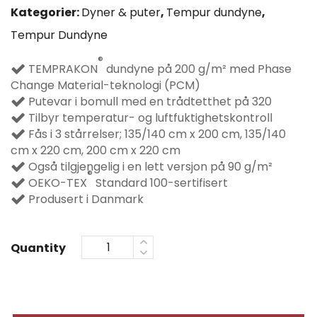
Kategorier:
Dyner & puter
,
Tempur dundyne
,
Tempur Dundyne
®
TEMPRAKON
dundyne på 200 g/m² med Phase
Change Material-teknologi (PCM)
Putevar i bomull med en trådtetthet på 320
Tilbyr temperatur- og luftfuktighetskontroll
Fås i 3 stårrelser; 135/140 cm x 200 cm, 135/140
cm x 220 cm, 200 cm x 220 cm
Også tilgjengelig i en lett versjon på 90 g/m²
®
OEKO-TEX
Standard 100-sertifisert
Produsert i Danmark
Quantity