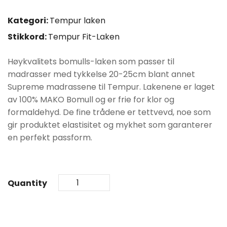
pris
pris
Kategori:
Tempur laken
var:
er:
Stikkord:
Tempur Fit-Laken
kr899.
kr719.
Høykvalitets bomulls-laken som passer til
madrasser med tykkelse 20-25cm blant annet
Supreme madrassene til Tempur. Lakenene er laget
av 100% MAKO Bomull og er frie for klor og
formaldehyd. De fine trådene er tettvevd, noe som
gir produktet elastisitet og mykhet som garanterer
en perfekt passform.
Quantity