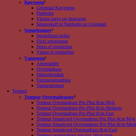
Køyeseng
Grimstad Køyeseng
Nørholm
Vinstra køye og skuvseng
Sengeskuff til Nørholm og Grimstad
Sengebunner
Sengebunn heltre
Flexi sengebunn
Sinus el regulerbar
Vision el regulerbar
Vannseng
Algemiddel
Overmadrass
Sikkerhetsduk
Vannsengmadrass
Varmeelement
Tempur
Tempur Overmadrasser
Tempur Overmadrass Pro Plus 8cm Myk
Tempur Overmadrass Pro Plus 8cm Medium
Tempur Overmadrass Pro Plus 8cm Fast
Tempur Smartcool Overmadrass Pro Plus 8cm Myk
Tempur Smartcool Overmadrass Pro Plus 8cm Med
Tempur Smartcool Overmadrass 8cm Fast
Tempur overmadrass pro lux 10cm myk