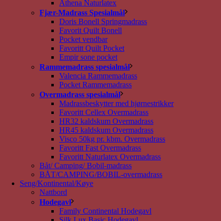
Athena Naturlatex
Fjær-Madrass Spesialmål
Doris Bonell Springmadrass
Favorit Quilt Bonell
Pocket vendbar
Favoritt Quilt Pocket
Empir sone pocket
Rammemadrass spesialmål
Valencia Rammemadrass
Pocket Rammemadrass
Overmadrass spesialmål
Madrassbeskytter med hjørnestrikker
Favoritt Cellex Overmadrass
HR32 kaldskum Overmadrass
HR45 kaldskum Overmadrass
Visco 50kg pr. kbm. Overmadrass
Favoritt Fast Overmadrass
Favoritt Naturlatex Overmadrass
Båt/ Camping/ Bobil-madrass
BÅT/CAMPING/BOBIL-overmadrass
Seng/Kontinental/Køye
Nattbord
Hodegavl
Family Continental Hodegavl
Silk Lux Basic Hodegavl