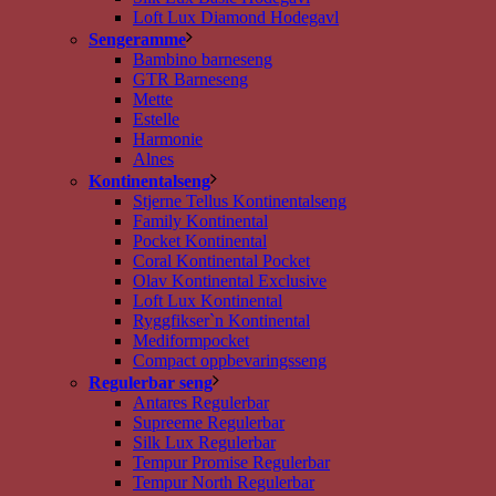
Loft Lux Diamond Hodegavl
Sengeramme
Bambino barneseng
GTR Barneseng
Mette
Estelle
Harmonie
Alnes
Kontinentalseng
Stjerne Tellus Kontinentalseng
Family Kontinental
Pocket Kontinental
Coral Kontinental Pocket
Olav Kontinental Exclusive
Loft Lux Kontinental
Ryggfikser`n Kontinental
Mediformpocket
Compact oppbevaringsseng
Regulerbar seng
Antares Regulerbar
Supreeme Regulerbar
Silk Lux Regulerbar
Tempur Promise Regulerbar
Tempur North Regulerbar