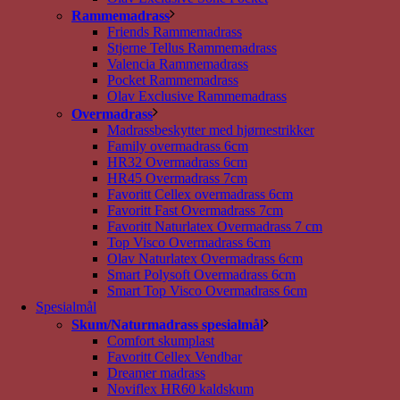
Rammemadrass
Friends Rammemadrass
Stjerne Tellus Rammemadrass
Valencia Rammemadrass
Pocket Rammemadrass
Olav Exclusive Rammemadrass
Overmadrass
Madrassbeskytter med hjørnestrikker
Family overmadrass 6cm
HR32 Overmadrass 6cm
HR45 Overmadrass 7cm
Favoritt Cellex overmadrass 6cm
Favoritt Fast Overmadrass 7cm
Favoritt Naturlatex Overmadrass 7 cm
Top Visco Overmadrass 6cm
Olav Naturlatex Overmadrass 6cm
Smart Polysoft Overmadrass 6cm
Smart Top Visco Overmadrass 6cm
Spesialmål
Skum/Naturmadrass spesialmål
Comfort skumplast
Favoritt Cellex Vendbar
Dreamer madrass
Noviflex HR60 kaldskum