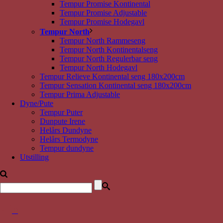
Tempur Promise Kontinental
Tempur Promise Adjustable
Tempur Promise Hodegavl
Tempur North
Tempur North Rammeseng
Tempur North Kontinentalseng
Tempur North Regulerbar seng
Tempur North Hodegavl
Tempur Relieve Kontinental seng 180x200cm
Tempur Sensation Kontinental seng 180x200cm
Tempur Prima Adjustable
Dyne/Pute
Tempur Puter
Dunpute Irene
Helårs Dundyne
Helårs Termodyne
Tempur dundyne
Utstilling
0