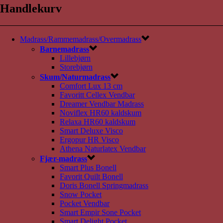
Handlekurv
Madrass/Rammemadrass/Overmadrass
Barnemadrass
Lillebjørn
Storebjørn
Skum/Naturmadrass
Comfort Lux 13 cm
Favoritt Cellex Vendbar
Dreamer Vendbar Madrass
Noviflex HR60 kaldskum
Relaxa HR60 kaldskum
Smart Deluxe Visco
Ergopur HR Visco
Athena Naturlatex Vendbar
Fjær-madrass
Smart Plus Bonell
Favorit Quilt Bonell
Doris Bonell Springmadrass
Snow Pocket
Pocket Vendbar
Smart Empir Sone Pocket
Smart Delight Pocket