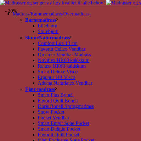
- 20%
Madrass/Rammemadrass/Overmadrass
Barnemadrass
Lillebjørn
Storebjørn
Skum/Naturmadrass
Comfort Lux 13 cm
Favoritt Cellex Vendbar
Dreamer Vendbar Madrass
Noviflex HR60 kaldskum
Relaxa HR60 kaldskum
Smart Deluxe Visco
Ergopur HR Visco
Athena Naturlatex Vendbar
Fjær-madrass
Smart Plus Bonell
Favorit Quilt Bonell
Doris Bonell Springmadrass
Snow Pocket
Pocket Vendbar
Smart Empir Sone Pocket
Smart Delight Pocket
Favoritt Quilt Pocket
Olav Exclusive Sone Pocket