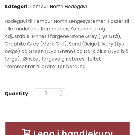
var:
er:
Kategori:
Tempur North Hodegavl
kr9990.
kr7990.
Hodegavl til Tempur North sengesystemer. Passer til
alle modellene Rammebox, Kontinental og
Adjustable. Finnes i fargene Stone Grey (Lys Grå),
Graphite Grey (Mørk Grå), Sand (Beige), Ivory (Lys
beige) og Green (Dyp Grønn) og Dark blue (Dyp blå
farge). Ønsket fargevalg noteres i feltet
“kommentar til ordre” før betaling.
Quantity
Legg i handlekurv