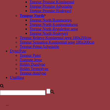
Tempur Promise Kontinental
Tempur Promise Adjustable
Tempur Promise Hodegavl
Tempur North
Tempur North Rammeseng
Tempur North Kontinentalseng
Tempur North Regulerbar seng
Tempur North Hodegavl
Tempur Relieve Kontinental seng 180x200cm
Tempur Sensation Kontinental seng 180x200cm
Tempur Prima Adjustable
Dyne/Pute
Tempur Puter
Dunpute Irene
Helårs Dundyne
Helårs Termodyne
Tempur dundyne
Utstilling
0