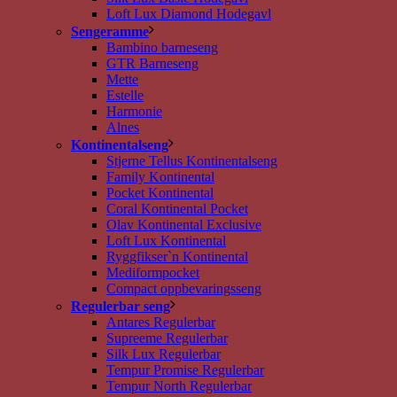
Loft Lux Diamond Hodegavl
Sengeramme
Bambino barneseng
GTR Barneseng
Mette
Estelle
Harmonie
Alnes
Kontinentalseng
Stjerne Tellus Kontinentalseng
Family Kontinental
Pocket Kontinental
Coral Kontinental Pocket
Olav Kontinental Exclusive
Loft Lux Kontinental
Ryggfikser`n Kontinental
Mediformpocket
Compact oppbevaringsseng
Regulerbar seng
Antares Regulerbar
Supreeme Regulerbar
Silk Lux Regulerbar
Tempur Promise Regulerbar
Tempur North Regulerbar