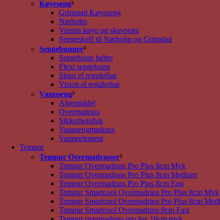
Køyeseng
Grimstad Køyeseng
Nørholm
Vinstra køye og skuvseng
Sengeskuff til Nørholm og Grimstad
Sengebunner
Sengebunn heltre
Flexi sengebunn
Sinus el regulerbar
Vision el regulerbar
Vannseng
Algemiddel
Overmadrass
Sikkerhetsduk
Vannsengmadrass
Varmeelement
Tempur
Tempur Overmadrasser
Tempur Overmadrass Pro Plus 8cm Myk
Tempur Overmadrass Pro Plus 8cm Medium
Tempur Overmadrass Pro Plus 8cm Fast
Tempur Smartcool Overmadrass Pro Plus 8cm Myk
Tempur Smartcool Overmadrass Pro Plus 8cm Med
Tempur Smartcool Overmadrass 8cm Fast
Tempur overmadrass pro lux 10cm myk