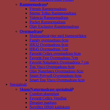
Rammemadrass
Friends Rammemadrass
Stjerne Tellus Rammemadrass
Valencia Rammemadrass
Pocket Rammemadrass
Olav Exclusive Rammemadrass
Overmadrass
Madrassbeskytter med hjørnestrikker
Family overmadrass 6cm
HR32 Overmadrass 6cm
HR45 Overmadrass 7cm
Favoritt Cellex overmadrass 6cm
Favoritt Fast Overmadrass 7cm
Favoritt Naturlatex Overmadrass 7 cm
Top Visco Overmadrass 6cm
Olav Naturlatex Overmadrass 6cm
Smart Polysoft Overmadrass 6cm
Smart Top Visco Overmadrass 6cm
Spesialmål
Skum/Naturmadrass spesialmål
Comfort skumplast
Favoritt Cellex Vendbar
Dreamer madrass
Noviflex HR60 kaldskum