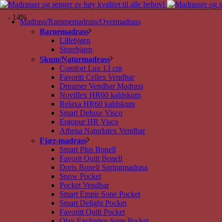
- 14%
Madrass/Rammemadrass/Overmadrass
Barnemadrass
Lillebjørn
Storebjørn
Skum/Naturmadrass
Comfort Lux 13 cm
Favoritt Cellex Vendbar
Dreamer Vendbar Madrass
Noviflex HR60 kaldskum
Relaxa HR60 kaldskum
Smart Deluxe Visco
Ergopur HR Visco
Athena Naturlatex Vendbar
Fjær-madrass
Smart Plus Bonell
Favorit Quilt Bonell
Doris Bonell Springmadrass
Snow Pocket
Pocket Vendbar
Smart Empir Sone Pocket
Smart Delight Pocket
Favoritt Quilt Pocket
Olav Exclusive Sone Pocket