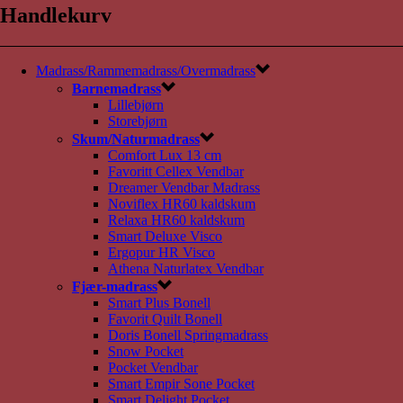
Handlekurv
Madrass/Rammemadrass/Overmadrass
Barnemadrass
Lillebjørn
Storebjørn
Skum/Naturmadrass
Comfort Lux 13 cm
Favoritt Cellex Vendbar
Dreamer Vendbar Madrass
Noviflex HR60 kaldskum
Relaxa HR60 kaldskum
Smart Deluxe Visco
Ergopur HR Visco
Athena Naturlatex Vendbar
Fjær-madrass
Smart Plus Bonell
Favorit Quilt Bonell
Doris Bonell Springmadrass
Snow Pocket
Pocket Vendbar
Smart Empir Sone Pocket
Smart Delight Pocket