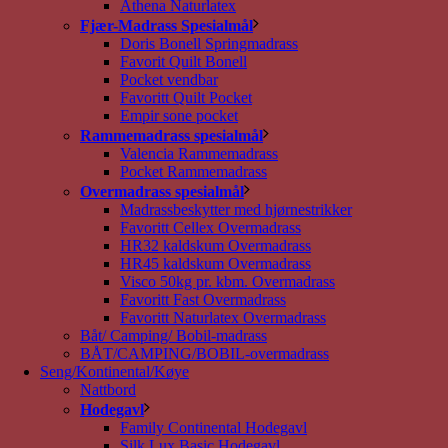
Athena Naturlatex
Fjær-Madrass Spesialmål
Doris Bonell Springmadrass
Favorit Quilt Bonell
Pocket vendbar
Favoritt Quilt Pocket
Empir sone pocket
Rammemadrass spesialmål
Valencia Rammemadrass
Pocket Rammemadrass
Overmadrass spesialmål
Madrassbeskytter med hjørnestrikker
Favoritt Cellex Overmadrass
HR32 kaldskum Overmadrass
HR45 kaldskum Overmadrass
Visco 50kg pr. kbm. Overmadrass
Favoritt Fast Overmadrass
Favoritt Naturlatex Overmadrass
Båt/ Camping/ Bobil-madrass
BÅT/CAMPING/BOBIL-overmadrass
Seng/Kontinental/Køye
Nattbord
Hodegavl
Family Continental Hodegavl
Silk Lux Basic Hodegavl