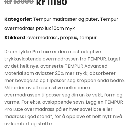
Opprinnelig
Nåværende
kr
13990
kr
11190
pris
pris
Kategorier:
Tempur madrasser og puter
,
Tempur
var:
er:
overmadrass pro lux 10cm myk
Stikkord:
overmadrass
,
proplux
,
tempur
kr13990.
kr11190.
10 cm tykke Pro Luxe er den mest adaptive
trykkavlastende overmadrassen fra TEMPUR. Laget
av det helt nye, avanserte TEMPUR Advanced
Material som avlaster 20% mer trykk, absorberer
mer bevegelse og tilpasser seg kroppen enda bedre.
Milliarder av ultrasensitive celler inne i
overmadrassen tilpasser seg din unike vekt, form og
varme. For ekte, avslappende søvn. Legg en TEMPUR
Pro Luxe overmadrass på enhver soveflate eller
madrass i god stand*, for å oppleve et helt nytt nivå
av komfort og støtte.