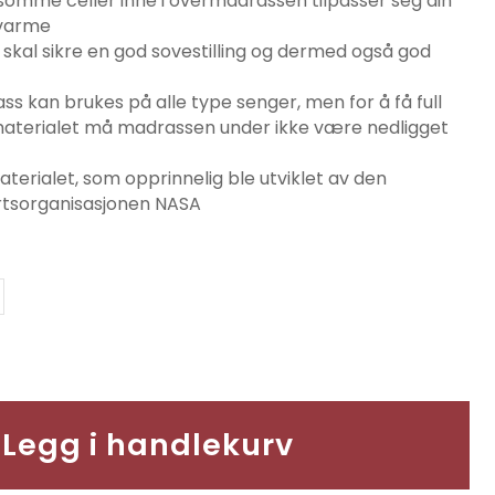
ølsomme celler inne i overmadrassen tilpasser seg din
 varme
skal sikre en god sovestilling og dermed også god
 kan brukes på alle type senger, men for å få full
aterialet må madrassen under ikke være nedligget
erialet, som opprinnelig ble utviklet av den
tsorganisasjonen NASA
Legg i handlekurv