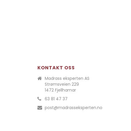
KONTAKT OSS
Madrass eksperten AS
Strømsveien 229
1472 Fjellhamar
63 81 47 37
post@madrasseksperten.no