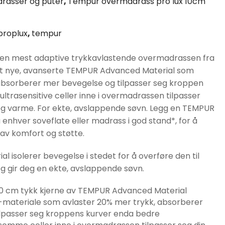
rasser og puter
,
Tempur overmadrass pro lux 10cm
er:
proplux
,
tempur
.
kr9030.
 den mest adaptive trykkavlastende overmadrassen fra
lt nye, avanserte TEMPUR Advanced Material som
 absorberer mer bevegelse og tilpasser seg kroppen
 ultrasensitive celler inne i overmadrassen tilpasser
 og varme. For ekte, avslappende søvn. Legg en TEMPUR
enhver soveflate eller madrass i god stand*, for å
 av komfort og støtte.
 isolerer bevegelse i stedet for å overføre den til
og gir deg en ekte, avslappende søvn.
 cm tykk kjerne av TEMPUR Advanced Material
-materiale som avlaster 20% mer trykk, absorberer
lpasser seg kroppens kurver enda bedre