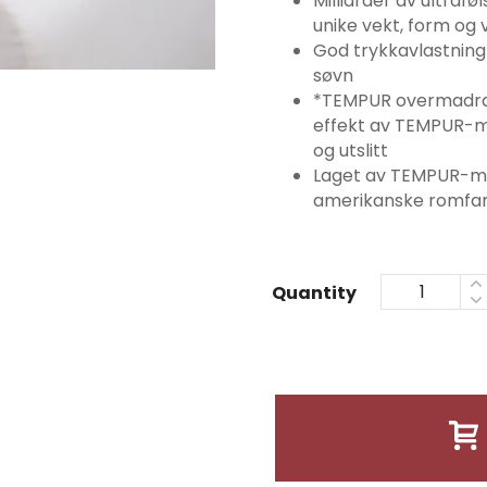
Milliarder av ultraf
unike vekt, form og
God trykkavlastning 
søvn
*TEMPUR overmadrass
effekt av TEMPUR-m
og utslitt
Laget av TEMPUR-mat
amerikanske romfar
Quantity