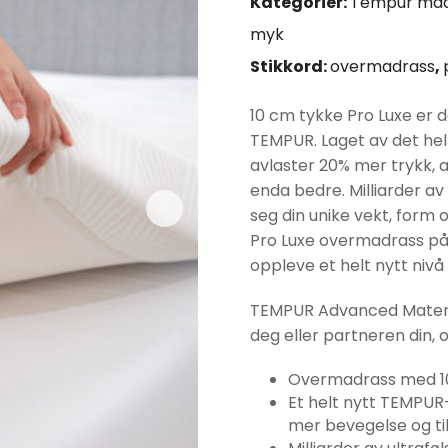
Kategorier:
Tempur mad
var:
myk
Stikkord:
overmadrass
,
kr11290
10 cm tykke Pro Luxe er
TEMPUR. Laget av det he
avlaster 20% mer trykk,
enda bedre. Milliarder av
seg din unike vekt, form
Pro Luxe overmadrass på 
oppleve et helt nytt nivå
TEMPUR Advanced Material
deg eller partneren din, 
Overmadrass med 10
Et helt nytt TEMPUR
mer bevegelse og ti