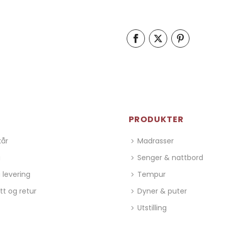
PRODUKTER
kår
Madrasser
g
Senger & nattbord
 levering
Tempur
tt og retur
Dyner & puter
Utstilling