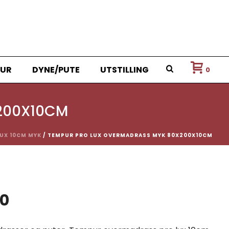
UR
DYNE/PUTE
UTSTILLING
0
200X10CM
UX 10CM MYK
/ TEMPUR PRO LUX OVERMADRASS MYK 80X200X10CM
nelig
Nåværende
0
pris