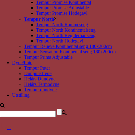
Tempur Promise Kontinental
Tempur Promise Adjustable
Tempur Promise Hodegavl
Tempur North
Tempur North Rammeseng
Tempur North Kontinentalseng
Tempur North Regulerbar seng
Tempur North Hodegavl
Tempur Relieve Kontinental seng 180x200cm
Tempur Sensation Kontinental seng 180x200cm
Tempur Prima Adjustable
Dyne/Pute
Tempur Puter
Dunpute Irene
Helårs Dundyne
Helårs Termodyne
Tempur dundyne
Utstilling
0