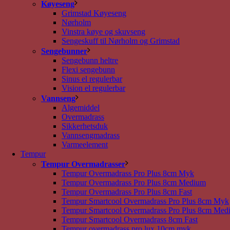
Køyeseng
Grimstad Køyeseng
Nørholm
Vinstra køye og skuvseng
Sengeskuff til Nørholm og Grimstad
Sengebunner
Sengebunn heltre
Flexi sengebunn
Sinus el regulerbar
Vision el regulerbar
Vannseng
Algemiddel
Overmadrass
Sikkerhetsduk
Vannsengmadrass
Varmeelement
Tempur
Tempur Overmadrasser
Tempur Overmadrass Pro Plus 8cm Myk
Tempur Overmadrass Pro Plus 8cm Medium
Tempur Overmadrass Pro Plus 8cm Fast
Tempur Smartcool Overmadrass Pro Plus 8cm Myk
Tempur Smartcool Overmadrass Pro Plus 8cm Med
Tempur Smartcool Overmadrass 8cm Fast
Tempur overmadrass pro lux 10cm myk