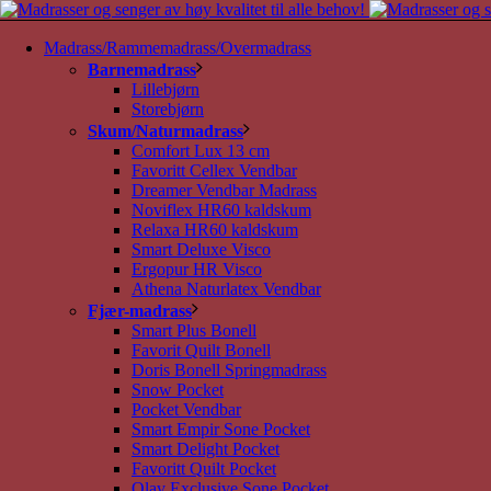
Madrass/Rammemadrass/Overmadrass
Barnemadrass
Lillebjørn
Storebjørn
Skum/Naturmadrass
Comfort Lux 13 cm
Favoritt Cellex Vendbar
Dreamer Vendbar Madrass
Noviflex HR60 kaldskum
Relaxa HR60 kaldskum
Smart Deluxe Visco
Ergopur HR Visco
Athena Naturlatex Vendbar
Fjær-madrass
Smart Plus Bonell
Favorit Quilt Bonell
Doris Bonell Springmadrass
Snow Pocket
Pocket Vendbar
Smart Empir Sone Pocket
Smart Delight Pocket
Favoritt Quilt Pocket
Olav Exclusive Sone Pocket