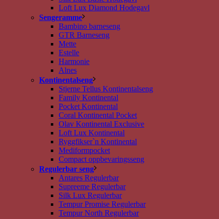
Loft Lux Diamond Hodegavl
Sengeramme
Bambino barneseng
GTR Barneseng
Mette
Estelle
Harmonie
Alnes
Kontinentalseng
Stjerne Tellus Kontinentalseng
Family Kontinental
Pocket Kontinental
Coral Kontinental Pocket
Olav Kontinental Exclusive
Loft Lux Kontinental
Ryggfikser`n Kontinental
Mediformpocket
Compact oppbevaringsseng
Regulerbar seng
Antares Regulerbar
Supreeme Regulerbar
Silk Lux Regulerbar
Tempur Promise Regulerbar
Tempur North Regulerbar