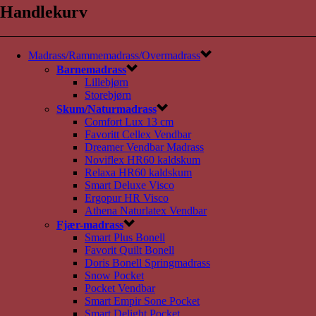
Handlekurv
Madrass/Rammemadrass/Overmadrass
Barnemadrass
Lillebjørn
Storebjørn
Skum/Naturmadrass
Comfort Lux 13 cm
Favoritt Cellex Vendbar
Dreamer Vendbar Madrass
Noviflex HR60 kaldskum
Relaxa HR60 kaldskum
Smart Deluxe Visco
Ergopur HR Visco
Athena Naturlatex Vendbar
Fjær-madrass
Smart Plus Bonell
Favorit Quilt Bonell
Doris Bonell Springmadrass
Snow Pocket
Pocket Vendbar
Smart Empir Sone Pocket
Smart Delight Pocket