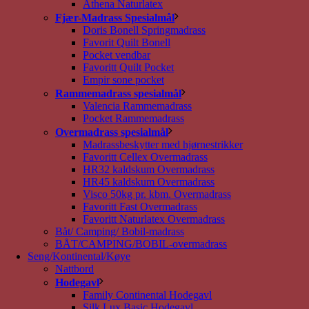
Athena Naturlatex
Fjær-Madrass Spesialmål
Doris Bonell Springmadrass
Favorit Quilt Bonell
Pocket vendbar
Favoritt Quilt Pocket
Empir sone pocket
Rammemadrass spesialmål
Valencia Rammemadrass
Pocket Rammemadrass
Overmadrass spesialmål
Madrassbeskytter med hjørnestrikker
Favoritt Cellex Overmadrass
HR32 kaldskum Overmadrass
HR45 kaldskum Overmadrass
Visco 50kg pr. kbm. Overmadrass
Favoritt Fast Overmadrass
Favoritt Naturlatex Overmadrass
Båt/ Camping/ Bobil-madrass
BÅT/CAMPING/BOBIL-overmadrass
Seng/Kontinental/Køye
Nattbord
Hodegavl
Family Continental Hodegavl
Silk Lux Basic Hodegavl