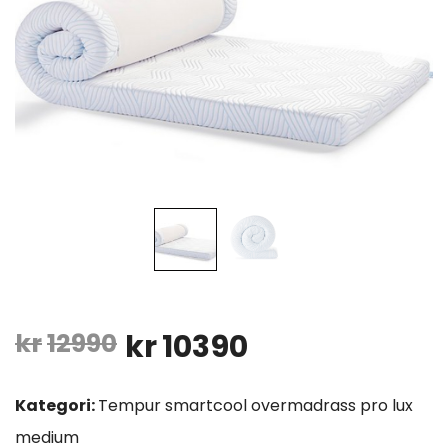
Opprinnelig
Nåværende
kr
12990
kr
10390
pris
pris
Kategori:
Tempur smartcool overmadrass pro lux
var:
er:
medium