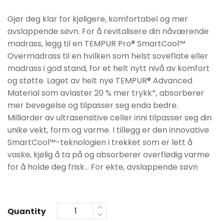
kr12990.
kr10390.
Gjør deg klar for kjøligere, komfortabel og mer
avslappende søvn. For å revitalisere din nåværende
madrass, legg til en TEMPUR Pro® SmartCool™
Overmadrass til en hvilken som helst soveflate eller
madrass i god stand, for et helt nytt nivå av komfort
og støtte. Laget av helt nye TEMPUR® Advanced
Material som avlaster 20 % mer trykk*, absorberer
mer bevegelse og tilpasser seg enda bedre.
Milliarder av ultrasensitive celler inni tilpasser seg din
unike vekt, form og varme. I tillegg er den innovative
SmartCool™️-teknologien i trekket som er lett å
vaske, kjølig å ta på og absorberer overflødig varme
for å holde deg frisk… For ekte, avslappende søvn
Quantity