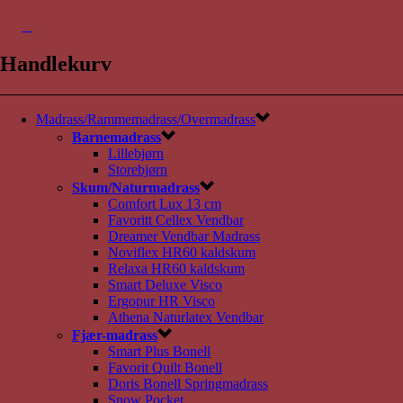
0
Handlekurv
Madrass/Rammemadrass/Overmadrass
Barnemadrass
Lillebjørn
Storebjørn
Skum/Naturmadrass
Comfort Lux 13 cm
Favoritt Cellex Vendbar
Dreamer Vendbar Madrass
Noviflex HR60 kaldskum
Relaxa HR60 kaldskum
Smart Deluxe Visco
Ergopur HR Visco
Athena Naturlatex Vendbar
Fjær-madrass
Smart Plus Bonell
Favorit Quilt Bonell
Doris Bonell Springmadrass
Snow Pocket