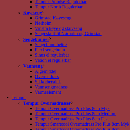
Tempur Promise Regulerbar
Tempur North Regulerbar
Køyeseng
Grimstad Køyeseng
Nørholm
Vinstra køye og skuvseng
Sengeskuff til Nørholm og Grimstad
Sengebunner
Sengebunn heltre
Flexi sengebunn
Sinus el regulerbar
Vision el regulerbar
Vannseng
Algemiddel
Overmadrass
Sikkerhetsduk
Vannsengmadrass
Varmeelement
Tempur
Tempur Overmadrasser
Tempur Overmadrass Pro Plus 8cm Myk
Tempur Overmadrass Pro Plus 8cm Medium
Tempur Overmadrass Pro Plus 8cm Fast
Tempur Smartcool Overmadrass Pro Plus 8cm Myk
Tempur Smartcool Overmadrass Pro Plus 8cm