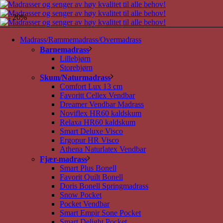
- 20%
Madrass/Rammemadrass/Overmadrass
Barnemadrass
Lillebjørn
Storebjørn
Skum/Naturmadrass
Comfort Lux 13 cm
Favoritt Cellex Vendbar
Dreamer Vendbar Madrass
Noviflex HR60 kaldskum
Relaxa HR60 kaldskum
Smart Deluxe Visco
Ergopur HR Visco
Athena Naturlatex Vendbar
Fjær-madrass
Smart Plus Bonell
Favorit Quilt Bonell
Doris Bonell Springmadrass
Snow Pocket
Pocket Vendbar
Smart Empir Sone Pocket
Smart Delight Pocket