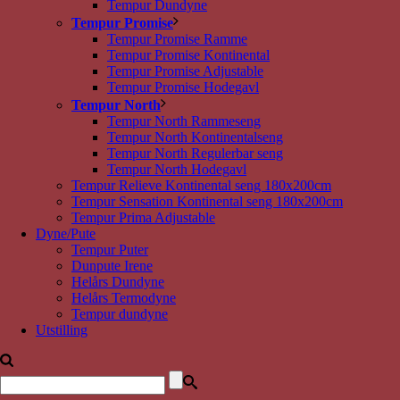
Tempur Dundyne
Tempur Promise
Tempur Promise Ramme
Tempur Promise Kontinental
Tempur Promise Adjustable
Tempur Promise Hodegavl
Tempur North
Tempur North Rammeseng
Tempur North Kontinentalseng
Tempur North Regulerbar seng
Tempur North Hodegavl
Tempur Relieve Kontinental seng 180x200cm
Tempur Sensation Kontinental seng 180x200cm
Tempur Prima Adjustable
Dyne/Pute
Tempur Puter
Dunpute Irene
Helårs Dundyne
Helårs Termodyne
Tempur dundyne
Utstilling