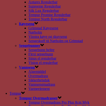
Antares Regulerbar
Supreeme Regulerbar
Silk Lux Regulerbar
Tempur Promise Regulerbar
Tempur North Regulerbar
Køyeseng
Grimstad Køyeseng
Nørholm
Vinstra køye og skuvseng
Sengeskuff til Nørholm og Grimstad
Sengebunner
Sengebunn heltre
Flexi sengebunn
Sinus el regulerbar
Vision el regulerbar
Vannseng
Algemiddel
Overmadrass
Sikkerhetsduk
Vannsengmadrass
Varmeelement
Tempur
Tempur Overmadrasser
Tempur Overmadrass Pro Plus 8cm Myk