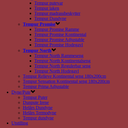
Tempur putevar
Tempur laken
Tempur madrassbeskytter
Tempur Dundyne
Tempur Promise
Tempur Promise Ramme
Tempur Promise Kontinental
Tempur Promise Adjustable
Tempur Promise Hodegavl
Tempur North
Tempur North Rammeseng
Tempur North Kontinentalseng
Tempur North Regulerbar seng
Tempur North Hodegavl
Tempur Relieve Kontinental seng 180x200cm
Tempur Sensation Kontinental seng 180x200cm
Tempur Prima Adjustable
Dyne/Pute
Tempur Puter
Dunpute Irene
Helårs Dundyne
Helårs Termodyne
Tempur dundyne
Utstilling