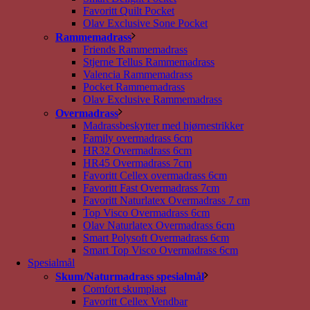
Favoritt Quilt Pocket
Olav Exclusive Sone Pocket
Rammemadrass
Friends Rammemadrass
Stjerne Tellus Rammemadrass
Valencia Rammemadrass
Pocket Rammemadrass
Olav Exclusive Rammemadrass
Overmadrass
Madrassbeskytter med hjørnestrikker
Family overmadrass 6cm
HR32 Overmadrass 6cm
HR45 Overmadrass 7cm
Favoritt Cellex overmadrass 6cm
Favoritt Fast Overmadrass 7cm
Favoritt Naturlatex Overmadrass 7 cm
Top Visco Overmadrass 6cm
Olav Naturlatex Overmadrass 6cm
Smart Polysoft Overmadrass 6cm
Smart Top Visco Overmadrass 6cm
Spesialmål
Skum/Naturmadrass spesialmål
Comfort skumplast
Favoritt Cellex Vendbar