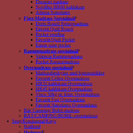
Dreamer madrass
Noviflex HR60 kaldskum
Athena Naturlatex
Fjær-Madrass Spesialmål
Doris Bonell Springmadrass
Favorit Quilt Bonell
Pocket vendbar
Favoritt Quilt Pocket
Empir sone pocket
Rammemadrass spesialmål
Valencia Rammemadrass
Pocket Rammemadrass
Overmadrass spesialmål
Madrassbeskytter med hjørnestrikker
Favoritt Cellex Overmadrass
HR32 kaldskum Overmadrass
HR45 kaldskum Overmadrass
Visco 50kg pr. kbm. Overmadrass
Favoritt Fast Overmadrass
Favoritt Naturlatex Overmadrass
Båt/ Camping/ Bobil-madrass
BÅT/CAMPING/BOBIL-overmadrass
Seng/Kontinental/Køye
Nattbord
Hodegavl