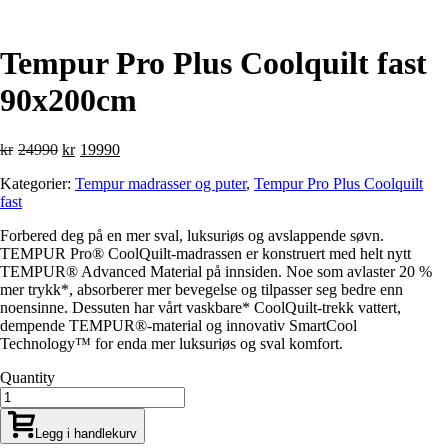
Tempur Pro Plus Coolquilt fast
90x200cm
Opprinnelig
Nåværende
kr
24990
kr
19990
pris
pris
Kategorier:
Tempur madrasser og puter
,
Tempur Pro Plus Coolquilt
var:
er:
fast
kr24990.
kr19990.
Forbered deg på en mer sval, luksuriøs og avslappende søvn.
TEMPUR Pro® CoolQuilt-madrassen er konstruert med helt nytt
TEMPUR® Advanced Material på innsiden. Noe som avlaster 20 %
mer trykk*, absorberer mer bevegelse og tilpasser seg bedre enn
noensinne. Dessuten har vårt vaskbare* CoolQuilt-trekk vattert,
dempende TEMPUR®-material og innovativ SmartCool
Technology™️ for enda mer luksuriøs og sval komfort.
Quantity
Legg i handlekurv