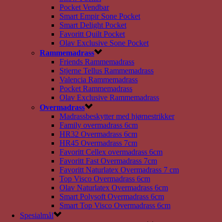
Pocket Vendbar
Smart Empir Sone Pocket
Smart Delight Pocket
Favoritt Quilt Pocket
Olav Exclusive Sone Pocket
Rammemadrass
Friends Rammemadrass
Stjerne Tellus Rammemadrass
Valencia Rammemadrass
Pocket Rammemadrass
Olav Exclusive Rammemadrass
Overmadrass
Madrassbeskytter med hjørnestrikker
Family overmadrass 6cm
HR32 Overmadrass 6cm
HR45 Overmadrass 7cm
Favoritt Cellex overmadrass 6cm
Favoritt Fast Overmadrass 7cm
Favoritt Naturlatex Overmadrass 7 cm
Top Visco Overmadrass 6cm
Olav Naturlatex Overmadrass 6cm
Smart Polysoft Overmadrass 6cm
Smart Top Visco Overmadrass 6cm
Spesialmål