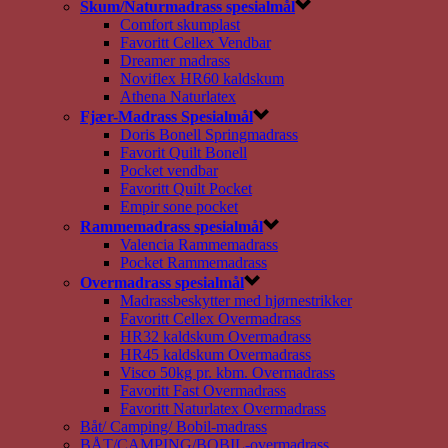
Skum/Naturmadrass spesialmål
Comfort skumplast
Favoritt Cellex Vendbar
Dreamer madrass
Noviflex HR60 kaldskum
Athena Naturlatex
Fjær-Madrass Spesialmål
Doris Bonell Springmadrass
Favorit Quilt Bonell
Pocket vendbar
Favoritt Quilt Pocket
Empir sone pocket
Rammemadrass spesialmål
Valencia Rammemadrass
Pocket Rammemadrass
Overmadrass spesialmål
Madrassbeskytter med hjørnestrikker
Favoritt Cellex Overmadrass
HR32 kaldskum Overmadrass
HR45 kaldskum Overmadrass
Visco 50kg pr. kbm. Overmadrass
Favoritt Fast Overmadrass
Favoritt Naturlatex Overmadrass
Båt/ Camping/ Bobil-madrass
BÅT/CAMPING/BOBIL-overmadrass