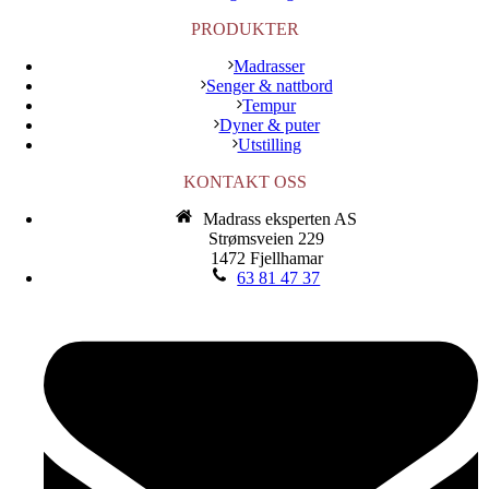
PRODUKTER
Madrasser
Senger & nattbord
Tempur
Dyner & puter
Utstilling
KONTAKT OSS
Madrass eksperten AS
Strømsveien 229
1472 Fjellhamar
63 81 47 37