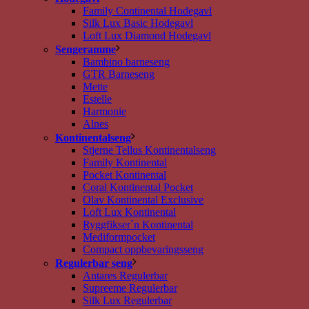
Family Continental Hodegavl
Silk Lux Basic Hodegavl
Loft Lux Diamond Hodegavl
Sengeramme
Bambino barneseng
GTR Barneseng
Mette
Estelle
Harmonie
Alnes
Kontinentalseng
Stjerne Tellus Kontinentalseng
Family Kontinental
Pocket Kontinental
Coral Kontinental Pocket
Olav Kontinental Exclusive
Loft Lux Kontinental
Ryggfikser`n Kontinental
Mediformpocket
Compact oppbevaringsseng
Regulerbar seng
Antares Regulerbar
Supreeme Regulerbar
Silk Lux Regulerbar