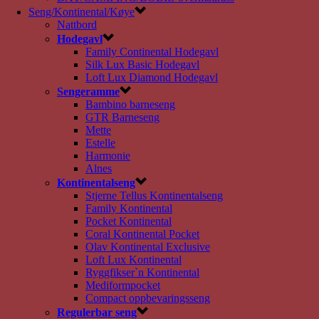
Seng/Kontinental/Køye
Nattbord
Hodegavl
Family Continental Hodegavl
Silk Lux Basic Hodegavl
Loft Lux Diamond Hodegavl
Sengeramme
Bambino barneseng
GTR Barneseng
Mette
Estelle
Harmonie
Alnes
Kontinentalseng
Stjerne Tellus Kontinentalseng
Family Kontinental
Pocket Kontinental
Coral Kontinental Pocket
Olav Kontinental Exclusive
Loft Lux Kontinental
Ryggfikser`n Kontinental
Mediformpocket
Compact oppbevaringsseng
Regulerbar seng