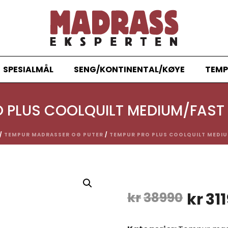
SPESIALMÅL
SENG/KONTINENTAL/KØYE
TEMP
O PLUS COOLQUILT MEDIUM/FAST
/
TEMPUR MADRASSER OG PUTER
/
TEMPUR PRO PLUS COOLQUILT MEDI
Oppri
kr
38990
kr
31
pris