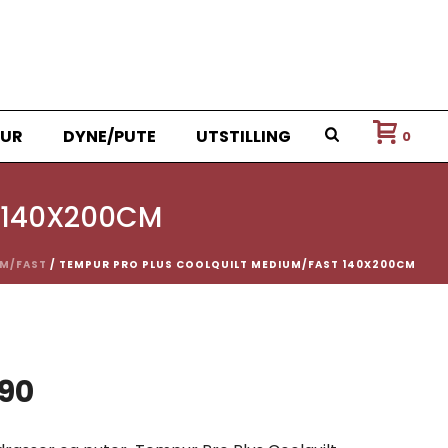
UR
DYNE/PUTE
UTSTILLING
0
 140X200CM
UM/FAST
/ TEMPUR PRO PLUS COOLQUILT MEDIUM/FAST 140X200CM
nnelig
Nåværende
190
pris