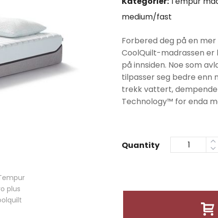
Kategorier:
Tempur mad
var:
medium/fast
kr389
Forbered deg på en mer s
CoolQuilt-madrassen er 
på innsiden. Noe som avl
tilpasser seg bedre enn 
trekk vattert, dempende
Technology™️ for enda me
Quantity