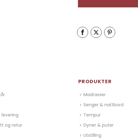
PRODUKTER
kår
Madrasser
g
Senger & nattbord
 levering
Tempur
tt og retur
Dyner & puter
Utstilling