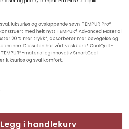
rasser og puter
,
Tempur Pro Plus Coolquilt
er:
90.
kr31190.
val, luksuriøs og avslappende søvn. TEMPUR Pro®
konstruert med helt nytt TEMPUR® Advanced Material
aster 20 % mer trykk*, absorberer mer bevegelse og
noensinne. Dessuten har vårt vaskbare* CoolQuilt-
 TEMPUR®-material og innovativ SmartCool
r luksuriøs og sval komfort.
Legg i handlekurv