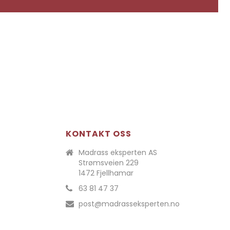
KONTAKT OSS
Madrass eksperten AS
Strømsveien 229
1472 Fjellhamar
63 81 47 37
post@madrasseksperten.no