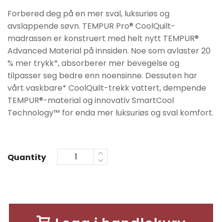
kr51990.
kr41590.
Forbered deg på en mer sval, luksuriøs og
avslappende søvn. TEMPUR Pro® CoolQuilt-
madrassen er konstruert med helt nytt TEMPUR®
Advanced Material på innsiden. Noe som avlaster 20
% mer trykk*, absorberer mer bevegelse og
tilpasser seg bedre enn noensinne. Dessuten har
vårt vaskbare* CoolQuilt-trekk vattert, dempende
TEMPUR®-material og innovativ SmartCool
Technology™️ for enda mer luksuriøs og sval komfort.
Quantity