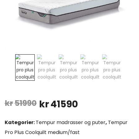
Opprinnelig
Nåværende
kr
51990
kr
41590
pris
pris
Kategorier:
Tempur madrasser og puter
,
Tempur
var:
er:
Pro Plus Coolquilt medium/fast