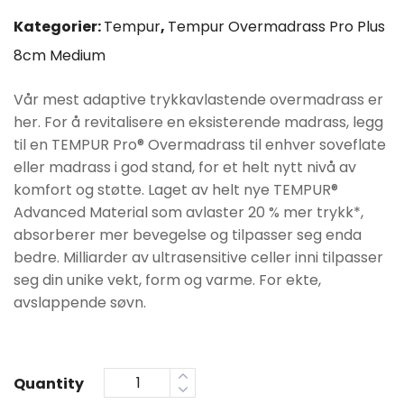
pris
pris
Kategorier:
Tempur
,
Tempur Overmadrass Pro Plus
var:
er:
8cm Medium
kr12490.
kr9990.
Vår mest adaptive trykkavlastende overmadrass er
her. For å revitalisere en eksisterende madrass, legg
til en TEMPUR Pro® Overmadrass til enhver soveflate
eller madrass i god stand, for et helt nytt nivå av
komfort og støtte. Laget av helt nye TEMPUR®
Advanced Material som avlaster 20 % mer trykk*,
absorberer mer bevegelse og tilpasser seg enda
bedre. Milliarder av ultrasensitive celler inni tilpasser
seg din unike vekt, form og varme. For ekte,
avslappende søvn.
Quantity