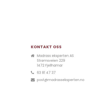
KONTAKT OSS
Madrass eksperten AS
Strømsveien 229
1472 Fjellhamar
63 81 47 37
post@madrasseksperten.no