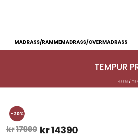
MADRASS/RAMMEMADRASS/OVERMADRASS
TEMPUR P
HJEM
/
TE
- 20%
Opprinnelig
Nåværende
kr
17990
kr
14390