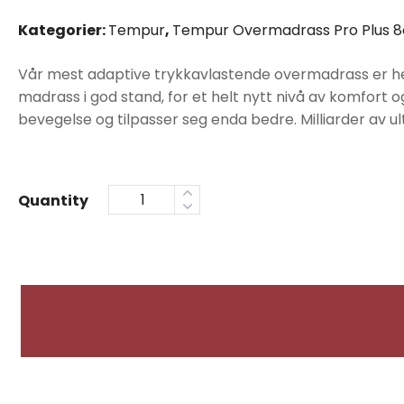
pris
pris
Kategorier:
Tempur
,
Tempur Overmadrass Pro Plus 
var:
er:
Vår mest adaptive trykkavlastende overmadrass er her.
kr17990.
kr14390.
madrass i god stand, for et helt nytt nivå av komfort
bevegelse og tilpasser seg enda bedre. Milliarder av ul
Quantity