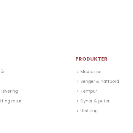
PRODUKTER
kår
Madrasser
g
Senger & nattbord
 levering
Tempur
tt og retur
Dyner & puter
Utstilling