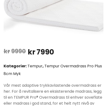
Opprinnelig
Nåværende
kr
9990
kr
7990
pris
pris
Kategorier:
Tempur
,
Tempur Overmadrass Pro Plus
var:
er:
8cm Myk
kr9990.
kr7990.
Vår mest adaptive trykkavlastende overmadrass er
her. For å revitalisere en eksisterende madrass, legg
til en TEMPUR Pro® Overmadrass til enhver soveflate
eller madrass i god stand, for et helt nytt nivå av