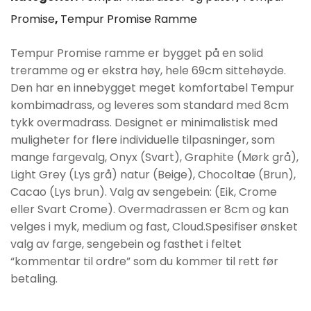
Promise
,
Tempur Promise Ramme
kr31490.
kr25190.
Tempur Promise ramme er bygget på en solid
treramme og er ekstra høy, hele 69cm sittehøyde.
Den har en innebygget meget komfortabel Tempur
kombimadrass, og leveres som standard med 8cm
tykk overmadrass. Designet er minimalistisk med
muligheter for flere individuelle tilpasninger, som
mange fargevalg, Onyx (Svart), Graphite (Mørk grå),
Light Grey (Lys grå) natur (Beige), Chocoltae (Brun),
Cacao (Lys brun). Valg av sengebein: (Eik, Crome
eller Svart Crome). Overmadrassen er 8cm og kan
velges i myk, medium og fast, Cloud.Spesifiser ønsket
valg av farge, sengebein og fasthet i feltet
“kommentar til ordre” som du kommer til rett før
betaling.