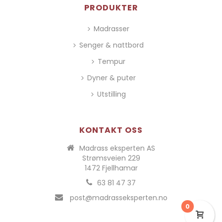
PRODUKTER
Madrasser
Senger & nattbord
Tempur
Dyner & puter
Utstilling
KONTAKT OSS
Madrass eksperten AS
Strømsveien 229
1472 Fjellhamar
63 81 47 37
post@madrasseksperten.no
0