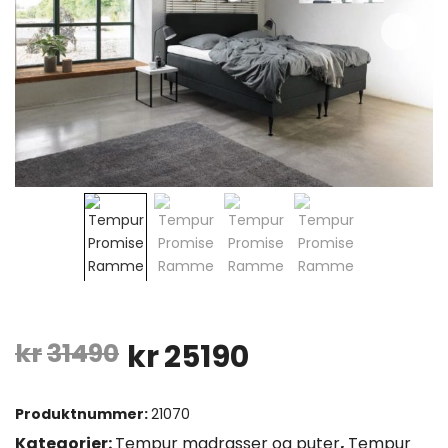
Opprinnelig
Nåværende
kr
31490
kr
25190
pris
pris
Produktnummer:
21070
var:
er:
Kategorier:
Tempur madrasser og puter
,
Tempur