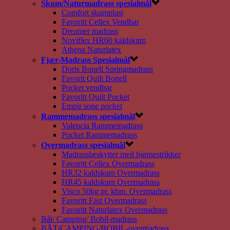
Skum/Naturmadrass spesialmål
Comfort skumplast
Favoritt Cellex Vendbar
Dreamer madrass
Noviflex HR60 kaldskum
Athena Naturlatex
Fjær-Madrass Spesialmål
Doris Bonell Springmadrass
Favorit Quilt Bonell
Pocket vendbar
Favoritt Quilt Pocket
Empir sone pocket
Rammemadrass spesialmål
Valencia Rammemadrass
Pocket Rammemadrass
Overmadrass spesialmål
Madrassbeskytter med hjørnestrikker
Favoritt Cellex Overmadrass
HR32 kaldskum Overmadrass
HR45 kaldskum Overmadrass
Visco 50kg pr. kbm. Overmadrass
Favoritt Fast Overmadrass
Favoritt Naturlatex Overmadrass
Båt/ Camping/ Bobil-madrass
BÅT/CAMPING/BOBIL-overmadrass