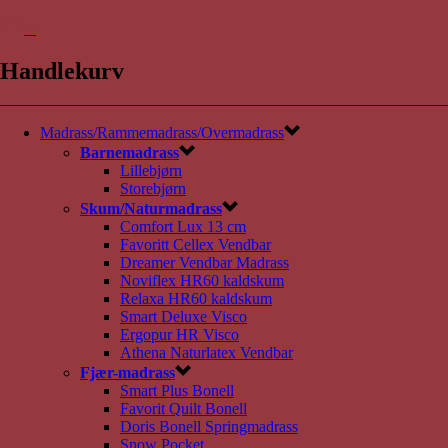
0
Handlekurv
Madrass/Rammemadrass/Overmadrass
Barnemadrass
Lillebjørn
Storebjørn
Skum/Naturmadrass
Comfort Lux 13 cm
Favoritt Cellex Vendbar
Dreamer Vendbar Madrass
Noviflex HR60 kaldskum
Relaxa HR60 kaldskum
Smart Deluxe Visco
Ergopur HR Visco
Athena Naturlatex Vendbar
Fjær-madrass
Smart Plus Bonell
Favorit Quilt Bonell
Doris Bonell Springmadrass
Snow Pocket