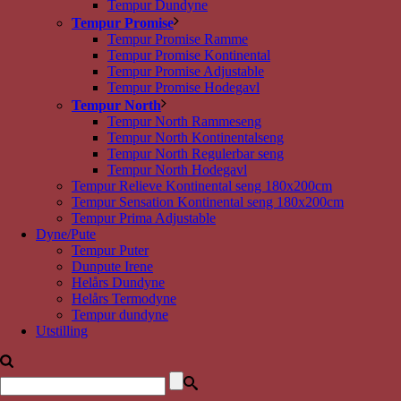
Tempur Dundyne
Tempur Promise
Tempur Promise Ramme
Tempur Promise Kontinental
Tempur Promise Adjustable
Tempur Promise Hodegavl
Tempur North
Tempur North Rammeseng
Tempur North Kontinentalseng
Tempur North Regulerbar seng
Tempur North Hodegavl
Tempur Relieve Kontinental seng 180x200cm
Tempur Sensation Kontinental seng 180x200cm
Tempur Prima Adjustable
Dyne/Pute
Tempur Puter
Dunpute Irene
Helårs Dundyne
Helårs Termodyne
Tempur dundyne
Utstilling