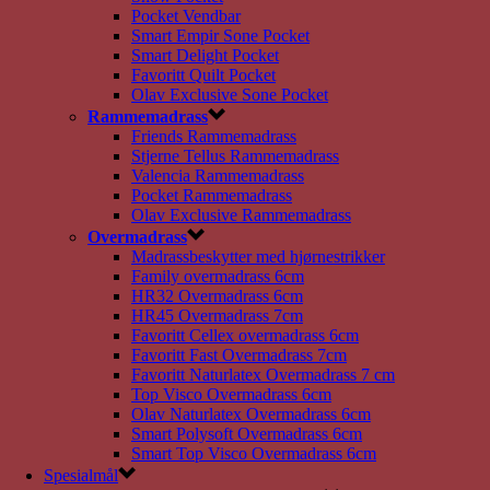
Pocket Vendbar
Smart Empir Sone Pocket
Smart Delight Pocket
Favoritt Quilt Pocket
Olav Exclusive Sone Pocket
Rammemadrass
Friends Rammemadrass
Stjerne Tellus Rammemadrass
Valencia Rammemadrass
Pocket Rammemadrass
Olav Exclusive Rammemadrass
Overmadrass
Madrassbeskytter med hjørnestrikker
Family overmadrass 6cm
HR32 Overmadrass 6cm
HR45 Overmadrass 7cm
Favoritt Cellex overmadrass 6cm
Favoritt Fast Overmadrass 7cm
Favoritt Naturlatex Overmadrass 7 cm
Top Visco Overmadrass 6cm
Olav Naturlatex Overmadrass 6cm
Smart Polysoft Overmadrass 6cm
Smart Top Visco Overmadrass 6cm
Spesialmål