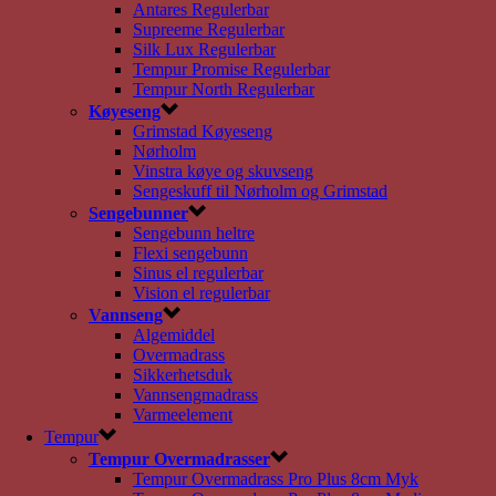
Antares Regulerbar
Supreeme Regulerbar
Silk Lux Regulerbar
Tempur Promise Regulerbar
Tempur North Regulerbar
Køyeseng
Grimstad Køyeseng
Nørholm
Vinstra køye og skuvseng
Sengeskuff til Nørholm og Grimstad
Sengebunner
Sengebunn heltre
Flexi sengebunn
Sinus el regulerbar
Vision el regulerbar
Vannseng
Algemiddel
Overmadrass
Sikkerhetsduk
Vannsengmadrass
Varmeelement
Tempur
Tempur Overmadrasser
Tempur Overmadrass Pro Plus 8cm Myk