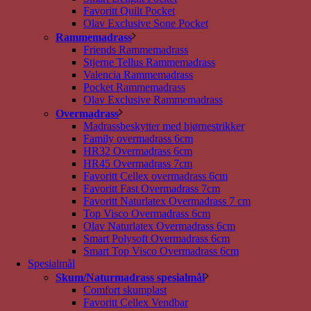
Favoritt Quilt Pocket
Olav Exclusive Sone Pocket
Rammemadrass
Friends Rammemadrass
Stjerne Tellus Rammemadrass
Valencia Rammemadrass
Pocket Rammemadrass
Olav Exclusive Rammemadrass
Overmadrass
Madrassbeskytter med hjørnestrikker
Family overmadrass 6cm
HR32 Overmadrass 6cm
HR45 Overmadrass 7cm
Favoritt Cellex overmadrass 6cm
Favoritt Fast Overmadrass 7cm
Favoritt Naturlatex Overmadrass 7 cm
Top Visco Overmadrass 6cm
Olav Naturlatex Overmadrass 6cm
Smart Polysoft Overmadrass 6cm
Smart Top Visco Overmadrass 6cm
Spesialmål
Skum/Naturmadrass spesialmål
Comfort skumplast
Favoritt Cellex Vendbar