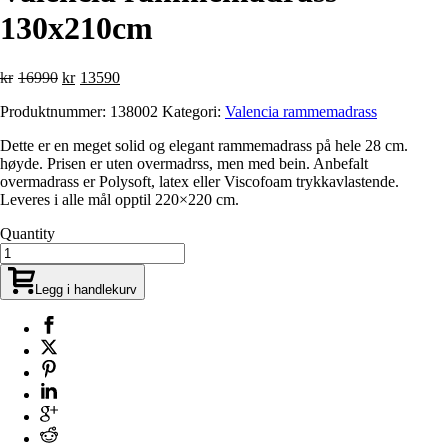
130x210cm
Opprinnelig
Nåværende
kr
16990
kr
13590
pris
pris
Produktnummer:
138002
Kategori:
Valencia rammemadrass
var:
er:
kr16990.
kr13590.
Dette er en meget solid og elegant rammemadrass på hele 28 cm.
høyde. Prisen er uten overmadrss, men med bein. Anbefalt
overmadrass er Polysoft, latex eller Viscofoam trykkavlastende.
Leveres i alle mål opptil 220×220 cm.
Quantity
Legg i handlekurv