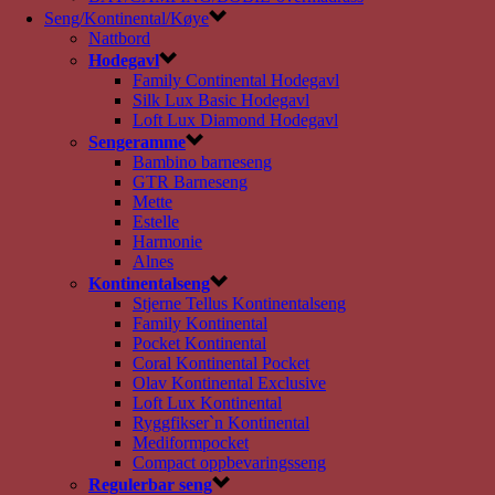
Seng/Kontinental/Køye
Nattbord
Hodegavl
Family Continental Hodegavl
Silk Lux Basic Hodegavl
Loft Lux Diamond Hodegavl
Sengeramme
Bambino barneseng
GTR Barneseng
Mette
Estelle
Harmonie
Alnes
Kontinentalseng
Stjerne Tellus Kontinentalseng
Family Kontinental
Pocket Kontinental
Coral Kontinental Pocket
Olav Kontinental Exclusive
Loft Lux Kontinental
Ryggfikser`n Kontinental
Mediformpocket
Compact oppbevaringsseng
Regulerbar seng