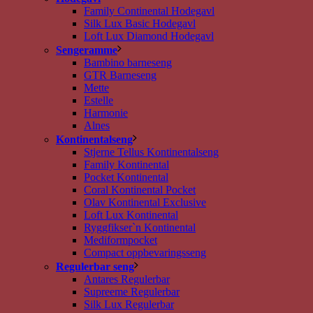
Family Continental Hodegavl
Silk Lux Basic Hodegavl
Loft Lux Diamond Hodegavl
Sengeramme
Bambino barneseng
GTR Barneseng
Mette
Estelle
Harmonie
Alnes
Kontinentalseng
Stjerne Tellus Kontinentalseng
Family Kontinental
Pocket Kontinental
Coral Kontinental Pocket
Olav Kontinental Exclusive
Loft Lux Kontinental
Ryggfikser`n Kontinental
Mediformpocket
Compact oppbevaringsseng
Regulerbar seng
Antares Regulerbar
Supreeme Regulerbar
Silk Lux Regulerbar