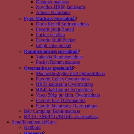
Dreamer madrass
Noviflex HR60 kaldskum
Athena Naturlatex
Fjær-Madrass Spesialmål
Doris Bonell Springmadrass
Favorit Quilt Bonell
Pocket vendbar
Favoritt Quilt Pocket
Empir sone pocket
Rammemadrass spesialmål
Valencia Rammemadrass
Pocket Rammemadrass
Overmadrass spesialmål
Madrassbeskytter med hjørnestrikker
Favoritt Cellex Overmadrass
HR32 kaldskum Overmadrass
HR45 kaldskum Overmadrass
Visco 50kg pr. kbm. Overmadrass
Favoritt Fast Overmadrass
Favoritt Naturlatex Overmadrass
Båt/ Camping/ Bobil-madrass
BÅT/CAMPING/BOBIL-overmadrass
Seng/Kontinental/Køye
Nattbord
Hodegavl