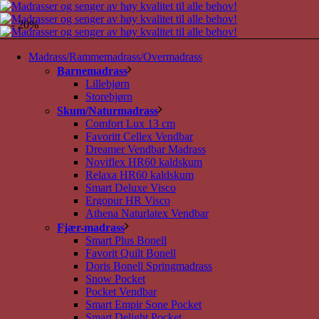
- 20%
Madrass/Rammemadrass/Overmadrass
Barnemadrass
Lillebjørn
Storebjørn
Skum/Naturmadrass
Comfort Lux 13 cm
Favoritt Cellex Vendbar
Dreamer Vendbar Madrass
Noviflex HR60 kaldskum
Relaxa HR60 kaldskum
Smart Deluxe Visco
Ergopur HR Visco
Athena Naturlatex Vendbar
Fjær-madrass
Smart Plus Bonell
Favorit Quilt Bonell
Doris Bonell Springmadrass
Snow Pocket
Pocket Vendbar
Smart Empir Sone Pocket
Smart Delight Pocket