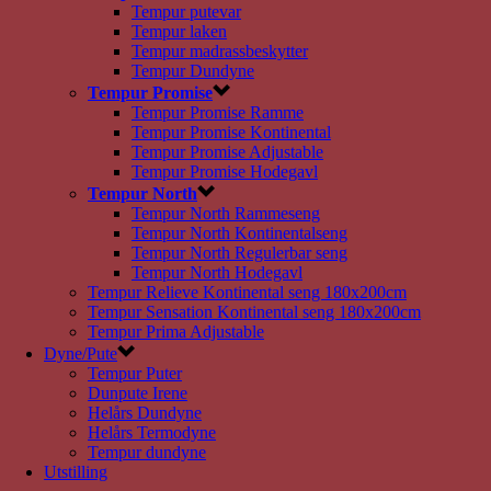
Tempur putevar
Tempur laken
Tempur madrassbeskytter
Tempur Dundyne
Tempur Promise
Tempur Promise Ramme
Tempur Promise Kontinental
Tempur Promise Adjustable
Tempur Promise Hodegavl
Tempur North
Tempur North Rammeseng
Tempur North Kontinentalseng
Tempur North Regulerbar seng
Tempur North Hodegavl
Tempur Relieve Kontinental seng 180x200cm
Tempur Sensation Kontinental seng 180x200cm
Tempur Prima Adjustable
Dyne/Pute
Tempur Puter
Dunpute Irene
Helårs Dundyne
Helårs Termodyne
Tempur dundyne
Utstilling