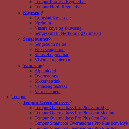
Tempur Promise Regulerbar
Tempur North Regulerbar
Køyeseng
Grimstad Køyeseng
Nørholm
Vinstra køye og skuvseng
Sengeskuff til Nørholm og Grimstad
Sengebunner
Sengebunn heltre
Flexi sengebunn
Sinus el regulerbar
Vision el regulerbar
Vannseng
Algemiddel
Overmadrass
Sikkerhetsduk
Vannsengmadrass
Varmeelement
Tempur
Tempur Overmadrasser
Tempur Overmadrass Pro Plus 8cm Myk
Tempur Overmadrass Pro Plus 8cm Medium
Tempur Overmadrass Pro Plus 8cm Fast
Tempur Smartcool Overmadrass Pro Plus 8cm Myk
Tempur Smartcool Overmadrass Pro Plus 8cm