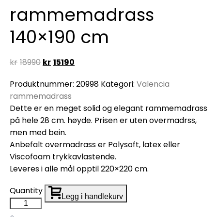
rammemadrass
140×190 cm
Opprinnelig
Nåværende
kr
18990
kr
15190
pris
pris
Produktnummer:
20998
Kategori:
Valencia
var:
er:
rammemadrass
kr18990.
kr15190.
Dette er en meget solid og elegant rammemadrass
på hele 28 cm. høyde. Prisen er uten overmadrss,
men med bein.
Anbefalt overmadrass er Polysoft, latex eller
Viscofoam trykkavlastende.
Leveres i alle mål opptil 220×220 cm.
Quantity
Legg i handlekurv