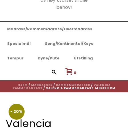
Madrass/Rammemadrass/Overmadrass
Spesialmål
Seng/Kontinental/Køye
Tempur
Dyne/Pute
Utstilling
VALENCIA RAMMEMADRASS
140×190 CM
0
HJEM
/
MADRASSER
/
RAMMEMADRASSER
/
VALENCIA
RAMMEMADRASS
/ VALENCIA RAMMEMADRASS 140×190 CM
- 20%
Valencia