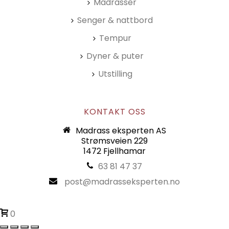
Madrasser
Senger & nattbord
Tempur
Dyner & puter
Utstilling
KONTAKT OSS
Madrass eksperten AS
Strømsveien 229
1472 Fjellhamar
63 81 47 37
post@madrasseksperten.no
0