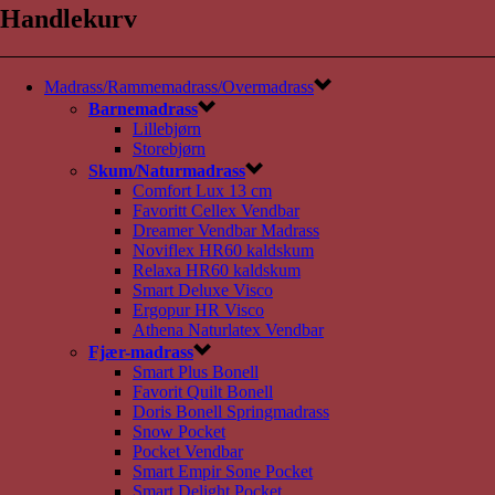
Handlekurv
Madrass/Rammemadrass/Overmadrass
Barnemadrass
Lillebjørn
Storebjørn
Skum/Naturmadrass
Comfort Lux 13 cm
Favoritt Cellex Vendbar
Dreamer Vendbar Madrass
Noviflex HR60 kaldskum
Relaxa HR60 kaldskum
Smart Deluxe Visco
Ergopur HR Visco
Athena Naturlatex Vendbar
Fjær-madrass
Smart Plus Bonell
Favorit Quilt Bonell
Doris Bonell Springmadrass
Snow Pocket
Pocket Vendbar
Smart Empir Sone Pocket
Smart Delight Pocket