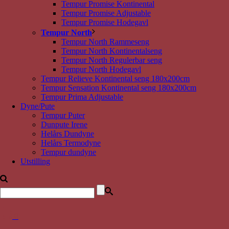
Tempur Promise Kontinental
Tempur Promise Adjustable
Tempur Promise Hodegavl
Tempur North
Tempur North Rammeseng
Tempur North Kontinentalseng
Tempur North Regulerbar seng
Tempur North Hodegavl
Tempur Relieve Kontinental seng 180x200cm
Tempur Sensation Kontinental seng 180x200cm
Tempur Prima Adjustable
Dyne/Pute
Tempur Puter
Dunpute Irene
Helårs Dundyne
Helårs Termodyne
Tempur dundyne
Utstilling
0