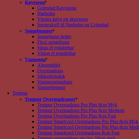
Køyeseng
Grimstad Køyeseng
Nørholm
Vinstra køye og skuvseng
Sengeskuff til Nørholm og Grimstad
Sengebunner
Sengebunn heltre
Flexi sengebunn
Sinus el regulerbar
Vision el regulerbar
Vannseng
Algemiddel
Overmadrass
Sikkerhetsduk
Vannsengmadrass
Varmeelement
Tempur
Tempur Overmadrasser
Tempur Overmadrass Pro Plus 8cm Myk
Tempur Overmadrass Pro Plus 8cm Medium
Tempur Overmadrass Pro Plus 8cm Fast
Tempur Smartcool Overmadrass Pro Plus 8cm Myk
Tempur Smartcool Overmadrass Pro Plus 8cm Med
Tempur Smartcool Overmadrass 8cm Fast
Tempur overmadrass pro lux 10cm myk