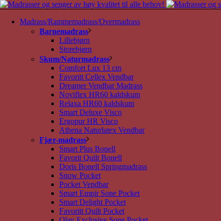
Madrass/Rammemadrass/Overmadrass
Barnemadrass
Lillebjørn
Storebjørn
Skum/Naturmadrass
Comfort Lux 13 cm
Favoritt Cellex Vendbar
Dreamer Vendbar Madrass
Noviflex HR60 kaldskum
Relaxa HR60 kaldskum
Smart Deluxe Visco
Ergopur HR Visco
Athena Naturlatex Vendbar
Fjær-madrass
Smart Plus Bonell
Favorit Quilt Bonell
Doris Bonell Springmadrass
Snow Pocket
Pocket Vendbar
Smart Empir Sone Pocket
Smart Delight Pocket
Favoritt Quilt Pocket
Olav Exclusive Sone Pocket