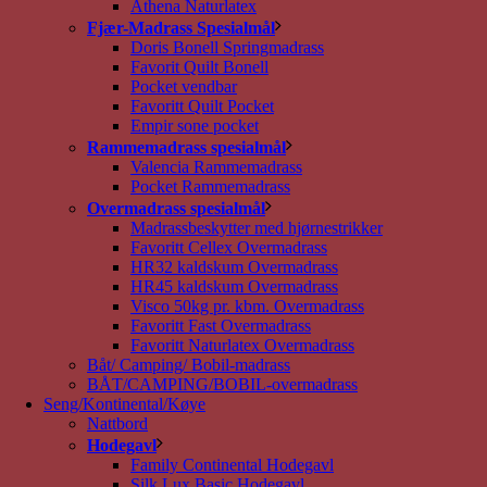
Athena Naturlatex
Fjær-Madrass Spesialmål
Doris Bonell Springmadrass
Favorit Quilt Bonell
Pocket vendbar
Favoritt Quilt Pocket
Empir sone pocket
Rammemadrass spesialmål
Valencia Rammemadrass
Pocket Rammemadrass
Overmadrass spesialmål
Madrassbeskytter med hjørnestrikker
Favoritt Cellex Overmadrass
HR32 kaldskum Overmadrass
HR45 kaldskum Overmadrass
Visco 50kg pr. kbm. Overmadrass
Favoritt Fast Overmadrass
Favoritt Naturlatex Overmadrass
Båt/ Camping/ Bobil-madrass
BÅT/CAMPING/BOBIL-overmadrass
Seng/Kontinental/Køye
Nattbord
Hodegavl
Family Continental Hodegavl
Silk Lux Basic Hodegavl