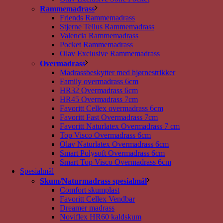
Rammemadrass
Friends Rammemadrass
Stjerne Tellus Rammemadrass
Valencia Rammemadrass
Pocket Rammemadrass
Olav Exclusive Rammemadrass
Overmadrass
Madrassbeskytter med hjørnestrikker
Family overmadrass 6cm
HR32 Overmadrass 6cm
HR45 Overmadrass 7cm
Favoritt Cellex overmadrass 6cm
Favoritt Fast Overmadrass 7cm
Favoritt Naturlatex Overmadrass 7 cm
Top Visco Overmadrass 6cm
Olav Naturlatex Overmadrass 6cm
Smart Polysoft Overmadrass 6cm
Smart Top Visco Overmadrass 6cm
Spesialmål
Skum/Naturmadrass spesialmål
Comfort skumplast
Favoritt Cellex Vendbar
Dreamer madrass
Noviflex HR60 kaldskum