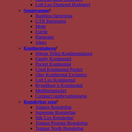
Loft Lux Diamond Hodegavl
Sengeramme
Bambino barneseng
GTR Barneseng
Mette
Estelle
Harmonie
Alnes
Kontinentalseng
Stjerne Tellus Kontinentalseng
Family Kontinental
Pocket Kontinental
Coral Kontinental Pocket
Olav Kontinental Exclusive
Loft Lux Kontinental
Ryggfikser`n Kontinental
Mediformpocket
Compact oppbevaringsseng
Regulerbar seng
Antares Regulerbar
Supreeme Regulerbar
Silk Lux Regulerbar
Tempur Promise Regulerbar
Tempur North Regulerbar