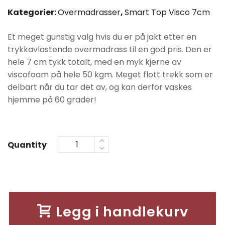
var:
er:
Kategorier:
Overmadrasser
,
Smart Top Visco 7cm
kr6990.
kr5590.
Et meget gunstig valg hvis du er på jakt etter en
trykkavlastende overmadrass til en god pris. Den er
hele 7 cm tykk totalt, med en myk kjerne av
viscofoam på hele 50 kgm. Meget flott trekk som er
delbart når du tar det av, og kan derfor vaskes
hjemme på 60 grader!
Quantity
Legg i handlekurv