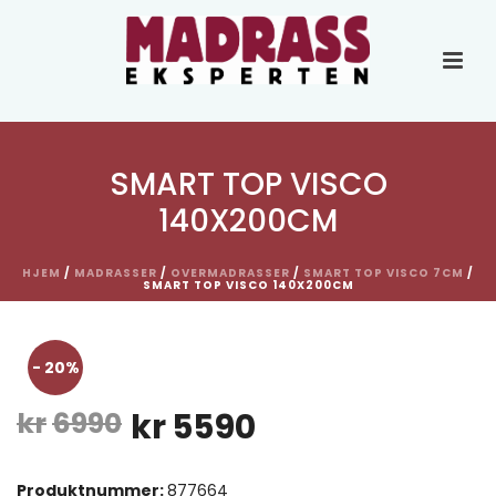
SMART TOP VISCO
140X200CM
HJEM
/
MADRASSER
/
OVERMADRASSER
/
SMART TOP VISCO 7CM
/
SMART TOP VISCO 140X200CM
- 20%
Opprinnelig
Nåværende
kr
6990
kr
5590
pris
pris
Produktnummer:
877664