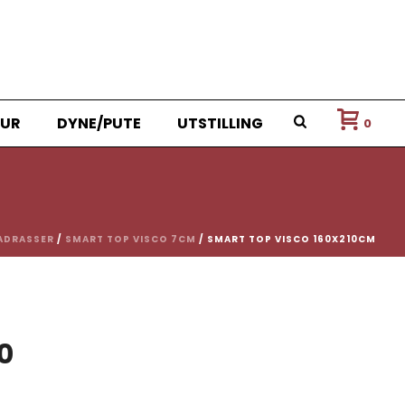
UR
DYNE/PUTE
UTSTILLING
0
ADRASSER
/
SMART TOP VISCO 7CM
/ SMART TOP VISCO 160X210CM
nelig
Nåværende
0
pris