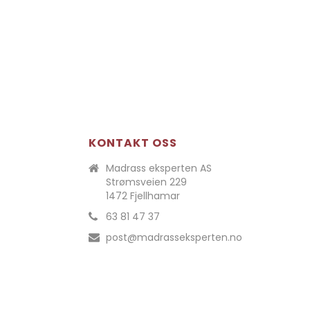
KONTAKT OSS
Madrass eksperten AS
Strømsveien 229
1472 Fjellhamar
63 81 47 37
post@madrasseksperten.no