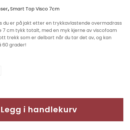
er:
ser
,
Smart Top Visco 7cm
.
kr6390.
is du er på jakt etter en trykkavlastende overmadrass
ele 7 cm tykk totalt, med en myk kjerne av viscofoam
tt trekk som er delbart når du tar det av, og kan
 60 grader!
Legg i handlekurv