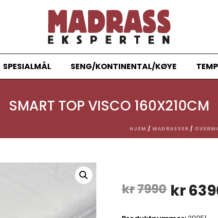
SPESIALMÅL
SENG/KONTINENTAL/KØYE
TEMP
SMART TOP VISCO 160X210CM
HJEM
/
MADRASSER
/
OVERM
Opprin
kr
7990
kr
639
pris