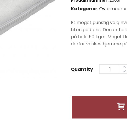
Produktnummer:
20051
var:
Kategorier:
Overmadras
kr7990
Et meget gunstig valg hv
til en god pris. Den er h
på hele 50 kgm. Meget flo
derfor vaskes hjemme på
Quantity