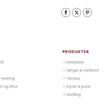
PRODUKTER
kår
Madrasser
g
Senger & nattbord
 levering
Tempur
tt og retur
Dyner & puter
Utstilling