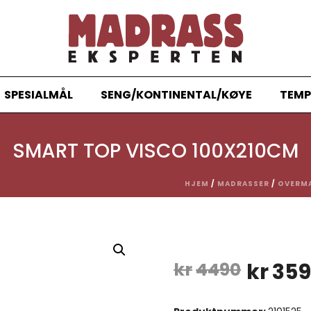
SPESIALMÅL
SENG/KONTINENTAL/KØYE
TEMP
SMART TOP VISCO 100X210CM
HJEM
/
MADRASSER
/
OVERM
Oppri
kr
4490
kr
35
pris