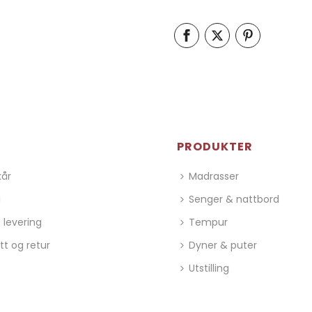
PRODUKTER
kår
Madrasser
g
Senger & nattbord
 levering
Tempur
tt og retur
Dyner & puter
Utstilling