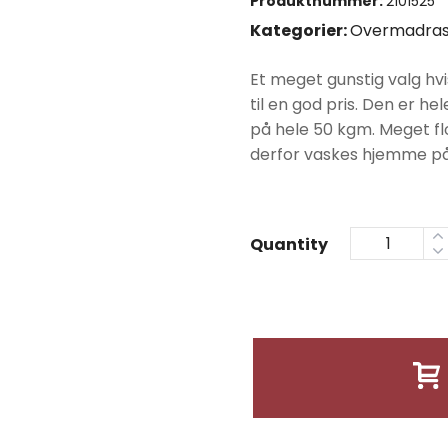
Produktnummer:
2101525
var:
Kategorier:
Overmadras
kr4490
Et meget gunstig valg hv
til en god pris. Den er h
på hele 50 kgm. Meget flo
derfor vaskes hjemme på
Quantity