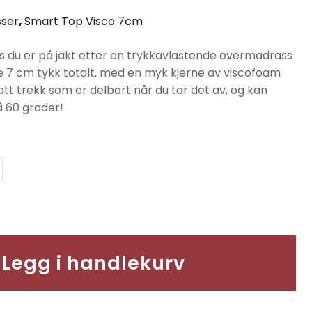
er:
ser
,
Smart Top Visco 7cm
.
kr3590.
is du er på jakt etter en trykkavlastende overmadrass
ele 7 cm tykk totalt, med en myk kjerne av viscofoam
tt trekk som er delbart når du tar det av, og kan
 60 grader!
Legg i handlekurv