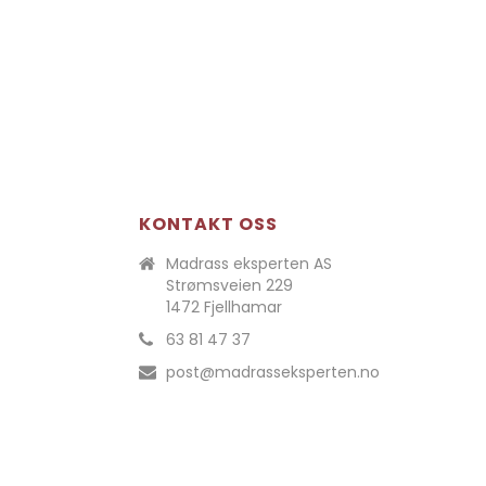
KONTAKT OSS
Madrass eksperten AS
Strømsveien 229
1472 Fjellhamar
63 81 47 37
post@madrasseksperten.no