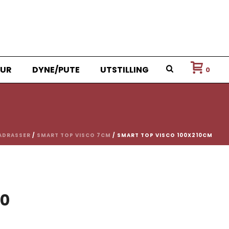
UR
DYNE/PUTE
UTSTILLING
0
ADRASSER
/
SMART TOP VISCO 7CM
/ SMART TOP VISCO 100X210CM
nnelig
Nåværende
90
pris