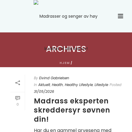
ARCHIVES
HJEM
/
By
Eivind Gabrielsen
In
Aktuelt
,
Health
,
Healthy Lifestyle
,
Lifestyle
Posted
31/05/2026
Madrass eksperten
0
skreddersyr søvnen
din!
Har du en gammel arveseng med