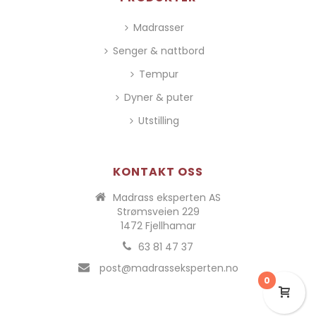
Madrasser
Senger & nattbord
Tempur
Dyner & puter
Utstilling
KONTAKT OSS
Madrass eksperten AS
Strømsveien 229
1472 Fjellhamar
63 81 47 37
post@madrasseksperten.no
0