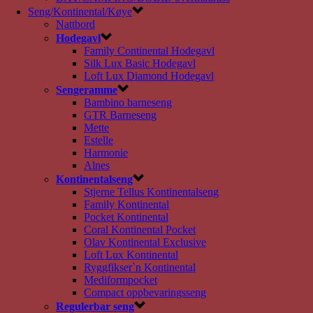
Seng/Kontinental/Køye
Nattbord
Hodegavl
Family Continental Hodegavl
Silk Lux Basic Hodegavl
Loft Lux Diamond Hodegavl
Sengeramme
Bambino barneseng
GTR Barneseng
Mette
Estelle
Harmonie
Alnes
Kontinentalseng
Stjerne Tellus Kontinentalseng
Family Kontinental
Pocket Kontinental
Coral Kontinental Pocket
Olav Kontinental Exclusive
Loft Lux Kontinental
Ryggfikser`n Kontinental
Mediformpocket
Compact oppbevaringsseng
Regulerbar seng