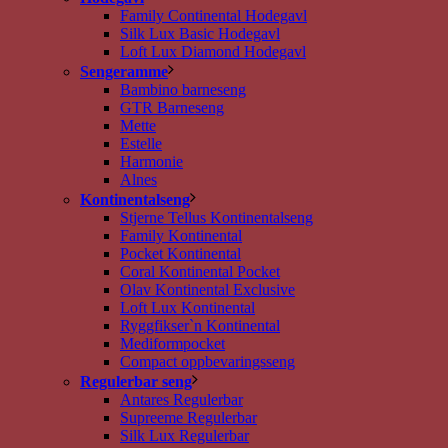
Family Continental Hodegavl
Silk Lux Basic Hodegavl
Loft Lux Diamond Hodegavl
Sengeramme
Bambino barneseng
GTR Barneseng
Mette
Estelle
Harmonie
Alnes
Kontinentalseng
Stjerne Tellus Kontinentalseng
Family Kontinental
Pocket Kontinental
Coral Kontinental Pocket
Olav Kontinental Exclusive
Loft Lux Kontinental
Ryggfikser`n Kontinental
Mediformpocket
Compact oppbevaringsseng
Regulerbar seng
Antares Regulerbar
Supreeme Regulerbar
Silk Lux Regulerbar