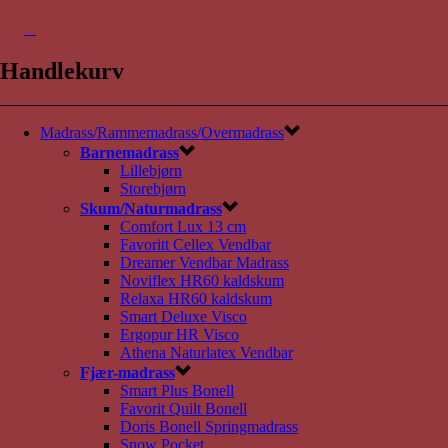
0
Handlekurv
Madrass/Rammemadrass/Overmadrass
Barnemadrass
Lillebjørn
Storebjørn
Skum/Naturmadrass
Comfort Lux 13 cm
Favoritt Cellex Vendbar
Dreamer Vendbar Madrass
Noviflex HR60 kaldskum
Relaxa HR60 kaldskum
Smart Deluxe Visco
Ergopur HR Visco
Athena Naturlatex Vendbar
Fjær-madrass
Smart Plus Bonell
Favorit Quilt Bonell
Doris Bonell Springmadrass
Snow Pocket