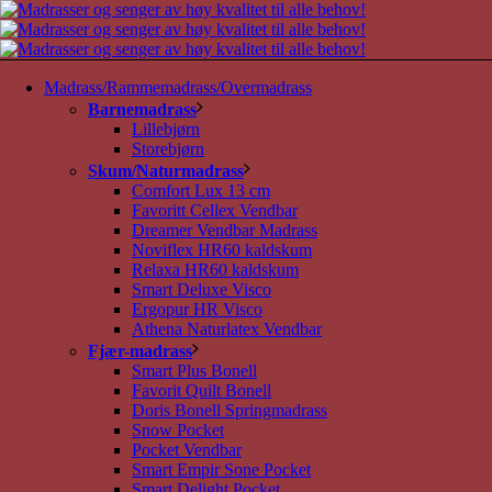
Madrass/Rammemadrass/Overmadrass
Barnemadrass
Lillebjørn
Storebjørn
Skum/Naturmadrass
Comfort Lux 13 cm
Favoritt Cellex Vendbar
Dreamer Vendbar Madrass
Noviflex HR60 kaldskum
Relaxa HR60 kaldskum
Smart Deluxe Visco
Ergopur HR Visco
Athena Naturlatex Vendbar
Fjær-madrass
Smart Plus Bonell
Favorit Quilt Bonell
Doris Bonell Springmadrass
Snow Pocket
Pocket Vendbar
Smart Empir Sone Pocket
Smart Delight Pocket