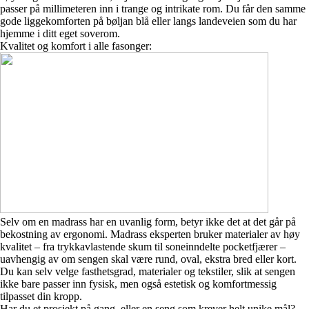
passer på millimeteren inn i trange og intrikate rom. Du får den samme
gode liggekomforten på bøljan blå eller langs landeveien som du har
hjemme i ditt eget soverom.
Kvalitet og komfort i alle fasonger:
Selv om en madrass har en uvanlig form, betyr ikke det at det går på
bekostning av ergonomi. Madrass eksperten bruker materialer av høy
kvalitet – fra trykkavlastende skum til soneinndelte pocketfjærer –
uavhengig av om sengen skal være rund, oval, ekstra bred eller kort.
Du kan selv velge fasthetsgrad, materialer og tekstiler, slik at sengen
ikke bare passer inn fysisk, men også estetisk og komfortmessig
tilpasset din kropp.
Har du et prosjekt på gang, eller en seng som krever helt unike mål?