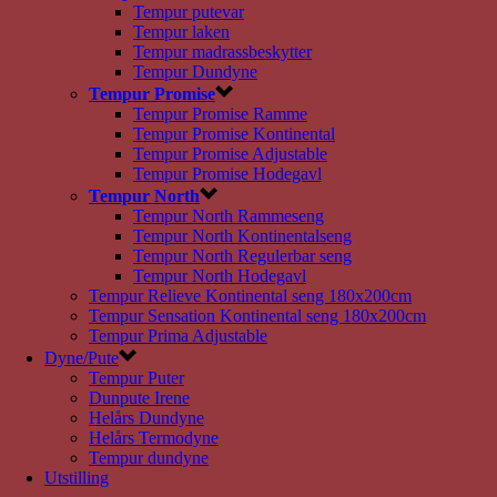
Tempur putevar
Tempur laken
Tempur madrassbeskytter
Tempur Dundyne
Tempur Promise
Tempur Promise Ramme
Tempur Promise Kontinental
Tempur Promise Adjustable
Tempur Promise Hodegavl
Tempur North
Tempur North Rammeseng
Tempur North Kontinentalseng
Tempur North Regulerbar seng
Tempur North Hodegavl
Tempur Relieve Kontinental seng 180x200cm
Tempur Sensation Kontinental seng 180x200cm
Tempur Prima Adjustable
Dyne/Pute
Tempur Puter
Dunpute Irene
Helårs Dundyne
Helårs Termodyne
Tempur dundyne
Utstilling