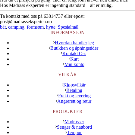
Hos Madrass eksperten er ingenting standard – alt er mulig.
Ta kontakt med oss på 63814737 eller epost:
post@madrasseksperten.no
båt
,
camping
,
formsøm
,
hytte
,
Spesialmål
INFORMASJON
Hvordan handler jeg
Butikken og åpningstider
Kontakt Oss
Kart
Min konto
VILKÅR
Kjøpsvilkår
Betaling
Frakt og levering
Angrerett og retur
PRODUKTER
Madrasser
Senger & nattbord
Tempur