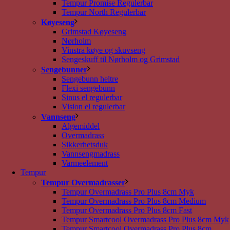
Tempur Promise Regulerbar
Tempur North Regulerbar
Køyeseng
Grimstad Køyeseng
Nørholm
Vinstra køye og skuvseng
Sengeskuff til Nørholm og Grimstad
Sengebunner
Sengebunn heltre
Flexi sengebunn
Sinus el regulerbar
Vision el regulerbar
Vannseng
Algemiddel
Overmadrass
Sikkerhetsduk
Vannsengmadrass
Varmeelement
Tempur
Tempur Overmadrasser
Tempur Overmadrass Pro Plus 8cm Myk
Tempur Overmadrass Pro Plus 8cm Medium
Tempur Overmadrass Pro Plus 8cm Fast
Tempur Smartcool Overmadrass Pro Plus 8cm Myk
Tempur Smartcool Overmadrass Pro Plus 8cm