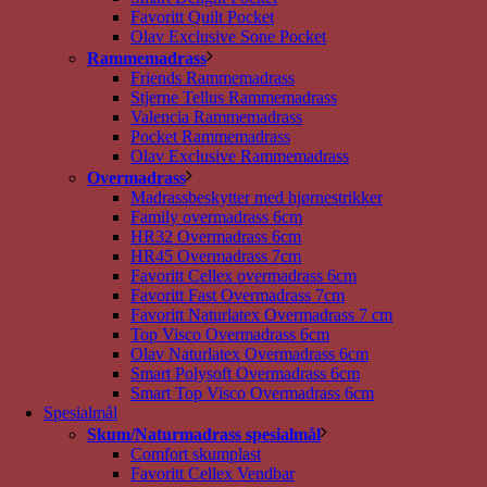
Favoritt Quilt Pocket
Olav Exclusive Sone Pocket
Rammemadrass
Friends Rammemadrass
Stjerne Tellus Rammemadrass
Valencia Rammemadrass
Pocket Rammemadrass
Olav Exclusive Rammemadrass
Overmadrass
Madrassbeskytter med hjørnestrikker
Family overmadrass 6cm
HR32 Overmadrass 6cm
HR45 Overmadrass 7cm
Favoritt Cellex overmadrass 6cm
Favoritt Fast Overmadrass 7cm
Favoritt Naturlatex Overmadrass 7 cm
Top Visco Overmadrass 6cm
Olav Naturlatex Overmadrass 6cm
Smart Polysoft Overmadrass 6cm
Smart Top Visco Overmadrass 6cm
Spesialmål
Skum/Naturmadrass spesialmål
Comfort skumplast
Favoritt Cellex Vendbar