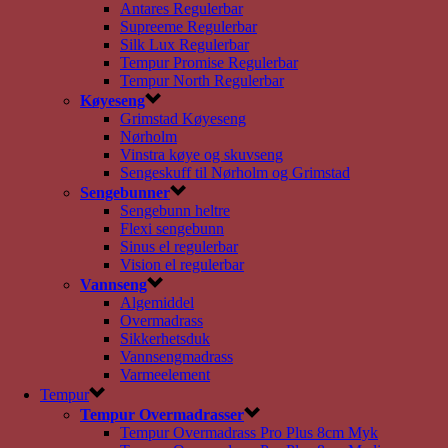
Antares Regulerbar
Supreeme Regulerbar
Silk Lux Regulerbar
Tempur Promise Regulerbar
Tempur North Regulerbar
Køyeseng
Grimstad Køyeseng
Nørholm
Vinstra køye og skuvseng
Sengeskuff til Nørholm og Grimstad
Sengebunner
Sengebunn heltre
Flexi sengebunn
Sinus el regulerbar
Vision el regulerbar
Vannseng
Algemiddel
Overmadrass
Sikkerhetsduk
Vannsengmadrass
Varmeelement
Tempur
Tempur Overmadrasser
Tempur Overmadrass Pro Plus 8cm Myk