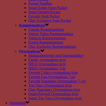
Pocket Vendbar
Smart Empir Sone Pocket
Smart Delight Pocket
Favoritt Quilt Pocket
Olav Exclusive Sone Pocket
Rammemadrass
Friends Rammemadrass
Stjerne Tellus Rammemadrass
Valencia Rammemadrass
Pocket Rammemadrass
Olav Exclusive Rammemadrass
Overmadrass
Madrassbeskytter med hjørnestrikker
Family overmadrass 6cm
HR32 Overmadrass 6cm
HR45 Overmadrass 7cm
Favoritt Cellex overmadrass 6cm
Favoritt Fast Overmadrass 7cm
Favoritt Naturlatex Overmadrass 7 cm
Top Visco Overmadrass 6cm
Olav Naturlatex Overmadrass 6cm
Smart Polysoft Overmadrass 6cm
Smart Top Visco Overmadrass 6cm
Spesialmål