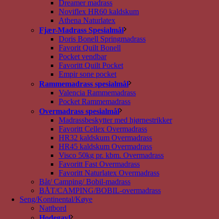
Dreamer madrass
Noviflex HR60 kaldskum
Athena Naturlatex
Fjær-Madrass Spesialmål
Doris Bonell Springmadrass
Favorit Quilt Bonell
Pocket vendbar
Favoritt Quilt Pocket
Empir sone pocket
Rammemadrass spesialmål
Valencia Rammemadrass
Pocket Rammemadrass
Overmadrass spesialmål
Madrassbeskytter med hjørnestrikker
Favoritt Cellex Overmadrass
HR32 kaldskum Overmadrass
HR45 kaldskum Overmadrass
Visco 50kg pr. kbm. Overmadrass
Favoritt Fast Overmadrass
Favoritt Naturlatex Overmadrass
Båt/ Camping/ Bobil-madrass
BÅT/CAMPING/BOBIL-overmadrass
Seng/Kontinental/Køye
Nattbord
Hodegavl