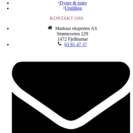
Dyner & puter
Utstilling
KONTAKT OSS
Madrass eksperten AS
Strømsveien 229
1472 Fjellhamar
63 81 47 37