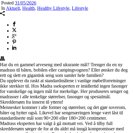
Posted
31/05/2026
In
Aktuelt
,
Health
,
Healthy Lifestyle
,
Lifestyle
Har du en gammel arveseng med ukurante mål? Trenger du en ny
madrass til båten, bobilen eller campingvognen? Eller ønsker du deg
rett og slett en gigantisk seng som samler hele familien?
Da opplever du raskt at standardmålene i vanlige møbelforretninger
ikke strekker til. Hos Madra sseksperten er imidlertid ingen fasonger
for vanskelige og ingen mål for merkelige. Her produseres senger og
madrasser i alle tenkelige størrelser, fasonger og spesialmål.
Skreddersøm fra innerst til ytterst!
Mennesker kommer i alle former og størrelser, og det gjør soverom,
båter og hytter også. Likevel har sengenæringen lenge vært låst til
standardiserte mål som 90×200 eller 180×200 centimeter.
Madrass eksperten har valgt å gå motsatt vei. Ved å tilby full
skreddersøm sørger de for at du aldri må inngå kompromisser med