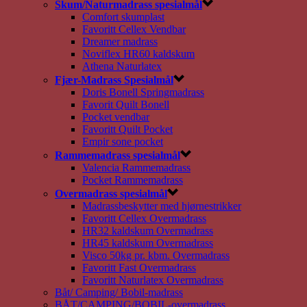
Skum/Naturmadrass spesialmål
Comfort skumplast
Favoritt Cellex Vendbar
Dreamer madrass
Noviflex HR60 kaldskum
Athena Naturlatex
Fjær-Madrass Spesialmål
Doris Bonell Springmadrass
Favorit Quilt Bonell
Pocket vendbar
Favoritt Quilt Pocket
Empir sone pocket
Rammemadrass spesialmål
Valencia Rammemadrass
Pocket Rammemadrass
Overmadrass spesialmål
Madrassbeskytter med hjørnestrikker
Favoritt Cellex Overmadrass
HR32 kaldskum Overmadrass
HR45 kaldskum Overmadrass
Visco 50kg pr. kbm. Overmadrass
Favoritt Fast Overmadrass
Favoritt Naturlatex Overmadrass
Båt/ Camping/ Bobil-madrass
BÅT/CAMPING/BOBIL-overmadrass