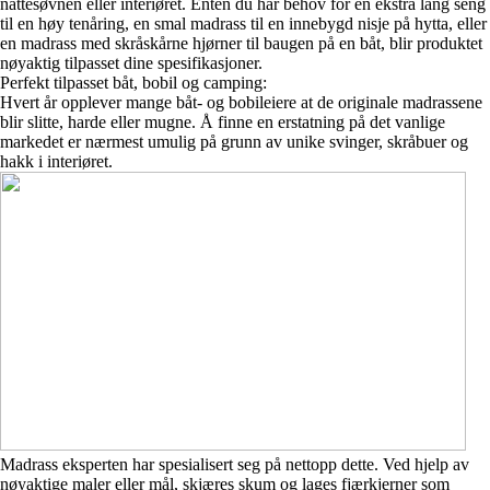
nattesøvnen eller interiøret. Enten du har behov for en ekstra lang seng
til en høy tenåring, en smal madrass til en innebygd nisje på hytta, eller
en madrass med skråskårne hjørner til baugen på en båt, blir produktet
nøyaktig tilpasset dine spesifikasjoner.
Perfekt tilpasset båt, bobil og camping:
Hvert år opplever mange båt- og bobileiere at de originale madrassene
blir slitte, harde eller mugne. Å finne en erstatning på det vanlige
markedet er nærmest umulig på grunn av unike svinger, skråbuer og
hakk i interiøret.
Madrass eksperten har spesialisert seg på nettopp dette. Ved hjelp av
nøyaktige maler eller mål, skjæres skum og lages fjærkjerner som