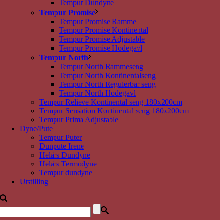
Tempur Dundyne
Tempur Promise
Tempur Promise Ramme
Tempur Promise Kontinental
Tempur Promise Adjustable
Tempur Promise Hodegavl
Tempur North
Tempur North Rammeseng
Tempur North Kontinentalseng
Tempur North Regulerbar seng
Tempur North Hodegavl
Tempur Relieve Kontinental seng 180x200cm
Tempur Sensation Kontinental seng 180x200cm
Tempur Prima Adjustable
Dyne/Pute
Tempur Puter
Dunpute Irene
Helårs Dundyne
Helårs Termodyne
Tempur dundyne
Utstilling