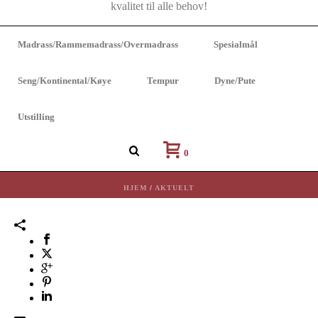
Madrass/Rammemadrass/Overmadrass
Spesialmål
Seng/Kontinental/Køye
Tempur
Dyne/Pute
Utstilling
HEALTH
0
HJEM
/
AKTUELT