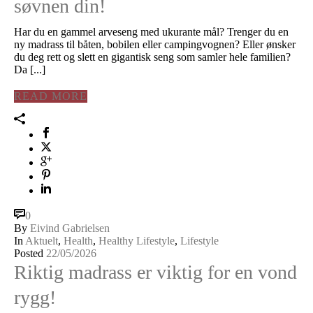
søvnen din!
Har du en gammel arveseng med ukurante mål? Trenger du en
ny madrass til båten, bobilen eller campingvognen? Eller ønsker
du deg rett og slett en gigantisk seng som samler hele familien?
Da [...]
READ MORE
0
By
Eivind Gabrielsen
In
Aktuelt
,
Health
,
Healthy Lifestyle
,
Lifestyle
Posted
22/05/2026
Riktig madrass er viktig for en vond
rygg!