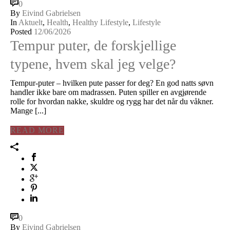
0
By
Eivind Gabrielsen
In
Aktuelt
,
Health
,
Healthy Lifestyle
,
Lifestyle
Posted
12/06/2026
Tempur puter, de forskjellige
typene, hvem skal jeg velge?
Tempur-puter – hvilken pute passer for deg? En god natts søvn
handler ikke bare om madrassen. Puten spiller en avgjørende
rolle for hvordan nakke, skuldre og rygg har det når du våkner.
Mange [...]
READ MORE
0
By
Eivind Gabrielsen