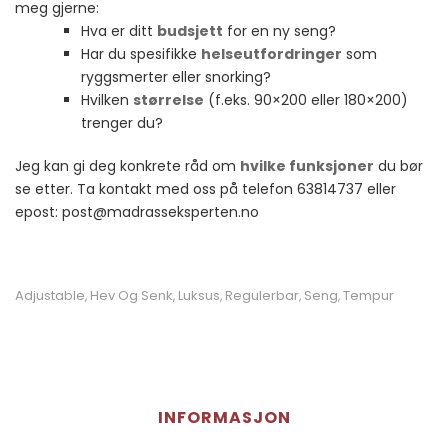
meg gjerne:
Hva er ditt
budsjett
for en ny seng?
Har du spesifikke
helseutfordringer
som
ryggsmerter eller snorking?
Hvilken
størrelse
(f.eks. 90×200 eller 180×200)
trenger du?
Jeg kan gi deg konkrete råd om
hvilke funksjoner
du bør
se etter. Ta kontakt med oss på telefon 63814737 eller
epost: post@madrasseksperten.no
Adjustable
Hev Og Senk
Luksus
Regulerbar
Seng
Tempur
,
,
,
,
,
INFORMASJON