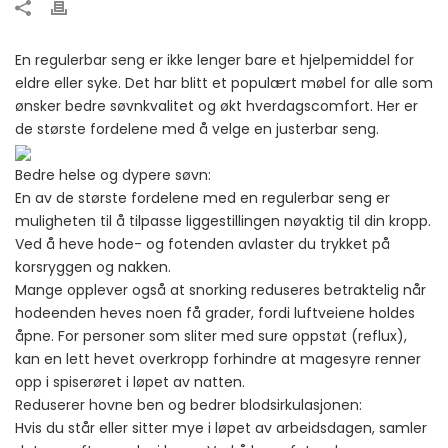
En regulerbar seng er ikke lenger bare et hjelpemiddel for
eldre eller syke. Det har blitt et populært møbel for alle som
ønsker bedre søvnkvalitet og økt hverdagscomfort. Her er
de største fordelene med å velge en justerbar seng.
Bedre helse og dypere søvn:
En av de største fordelene med en regulerbar seng er
muligheten til å tilpasse liggestillingen nøyaktig til din kropp.
Ved å heve hode- og fotenden avlaster du trykket på
korsryggen og nakken.
Mange opplever også at snorking reduseres betraktelig når
hodeenden heves noen få grader, fordi luftveiene holdes
åpne. For personer som sliter med sure oppstøt (reflux),
kan en lett hevet overkropp forhindre at magesyre renner
opp i spiserøret i løpet av natten.
Reduserer hovne ben og bedrer blodsirkulasjonen:
Hvis du står eller sitter mye i løpet av arbeidsdagen, samler