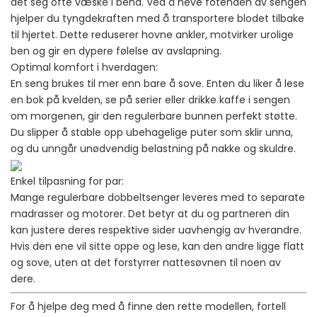
det seg ofte væske i bena. Ved å heve fotenden av sengen
hjelper du tyngdekraften med å transportere blodet tilbake
til hjertet. Dette reduserer hovne ankler, motvirker urolige
ben og gir en dypere følelse av avslapning.
Optimal komfort i hverdagen:
En seng brukes til mer enn bare å sove. Enten du liker å lese
en bok på kvelden, se på serier eller drikke kaffe i sengen
om morgenen, gir den regulerbare bunnen perfekt støtte.
Du slipper å stable opp ubehagelige puter som sklir unna,
og du unngår unødvendig belastning på nakke og skuldre.
Enkel tilpasning for par:
Mange regulerbare dobbeltsenger leveres med to separate
madrasser og motorer. Det betyr at du og partneren din
kan justere deres respektive sider uavhengig av hverandre.
Hvis den ene vil sitte oppe og lese, kan den andre ligge flatt
og sove, uten at det forstyrrer nattesøvnen til noen av
dere.
For å hjelpe deg med å finne den rette modellen, fortell