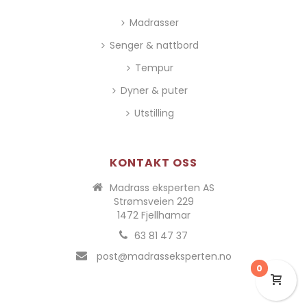
Madrasser
Senger & nattbord
Tempur
Dyner & puter
Utstilling
KONTAKT OSS
Madrass eksperten AS
Strømsveien 229
1472 Fjellhamar
63 81 47 37
post@madrasseksperten.no
0