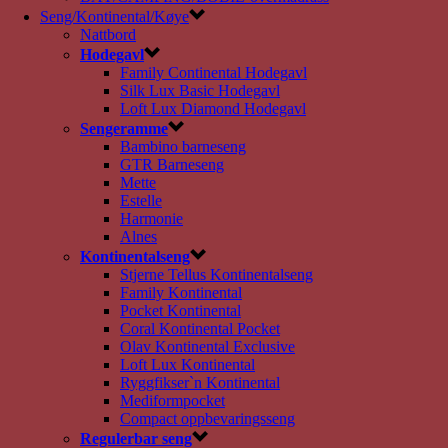
Seng/Kontinental/Køye
Nattbord
Hodegavl
Family Continental Hodegavl
Silk Lux Basic Hodegavl
Loft Lux Diamond Hodegavl
Sengeramme
Bambino barneseng
GTR Barneseng
Mette
Estelle
Harmonie
Alnes
Kontinentalseng
Stjerne Tellus Kontinentalseng
Family Kontinental
Pocket Kontinental
Coral Kontinental Pocket
Olav Kontinental Exclusive
Loft Lux Kontinental
Ryggfikser`n Kontinental
Mediformpocket
Compact oppbevaringsseng
Regulerbar seng