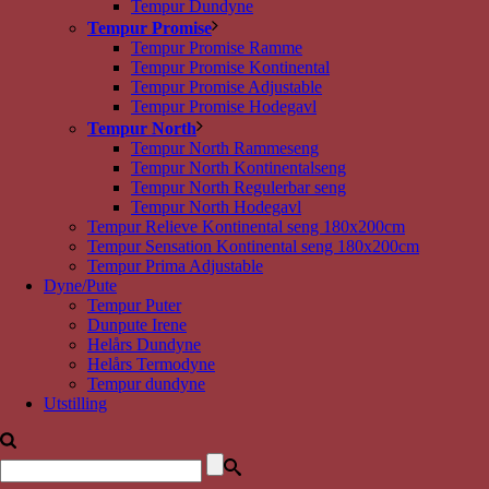
Tempur Dundyne
Tempur Promise
Tempur Promise Ramme
Tempur Promise Kontinental
Tempur Promise Adjustable
Tempur Promise Hodegavl
Tempur North
Tempur North Rammeseng
Tempur North Kontinentalseng
Tempur North Regulerbar seng
Tempur North Hodegavl
Tempur Relieve Kontinental seng 180x200cm
Tempur Sensation Kontinental seng 180x200cm
Tempur Prima Adjustable
Dyne/Pute
Tempur Puter
Dunpute Irene
Helårs Dundyne
Helårs Termodyne
Tempur dundyne
Utstilling