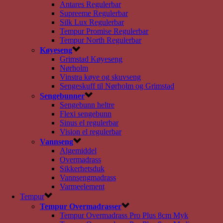
Antares Regulerbar
Supreeme Regulerbar
Silk Lux Regulerbar
Tempur Promise Regulerbar
Tempur North Regulerbar
Køyeseng
Grimstad Køyeseng
Nørholm
Vinstra køye og skuvseng
Sengeskuff til Nørholm og Grimstad
Sengebunner
Sengebunn heltre
Flexi sengebunn
Sinus el regulerbar
Vision el regulerbar
Vannseng
Algemiddel
Overmadrass
Sikkerhetsduk
Vannsengmadrass
Varmeelement
Tempur
Tempur Overmadrasser
Tempur Overmadrass Pro Plus 8cm Myk