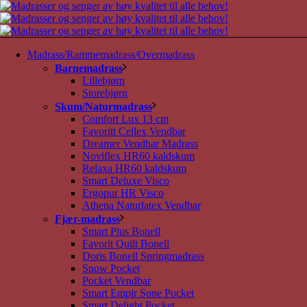
Madrass/Rammemadrass/Overmadrass
Barnemadrass
Lillebjørn
Storebjørn
Skum/Naturmadrass
Comfort Lux 13 cm
Favoritt Cellex Vendbar
Dreamer Vendbar Madrass
Noviflex HR60 kaldskum
Relaxa HR60 kaldskum
Smart Deluxe Visco
Ergopur HR Visco
Athena Naturlatex Vendbar
Fjær-madrass
Smart Plus Bonell
Favorit Quilt Bonell
Doris Bonell Springmadrass
Snow Pocket
Pocket Vendbar
Smart Empir Sone Pocket
Smart Delight Pocket