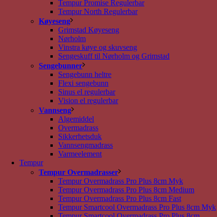
Tempur Promise Regulerbar
Tempur North Regulerbar
Køyeseng
Grimstad Køyeseng
Nørholm
Vinstra køye og skuvseng
Sengeskuff til Nørholm og Grimstad
Sengebunner
Sengebunn heltre
Flexi sengebunn
Sinus el regulerbar
Vision el regulerbar
Vannseng
Algemiddel
Overmadrass
Sikkerhetsduk
Vannsengmadrass
Varmeelement
Tempur
Tempur Overmadrasser
Tempur Overmadrass Pro Plus 8cm Myk
Tempur Overmadrass Pro Plus 8cm Medium
Tempur Overmadrass Pro Plus 8cm Fast
Tempur Smartcool Overmadrass Pro Plus 8cm Myk
Tempur Smartcool Overmadrass Pro Plus 8cm