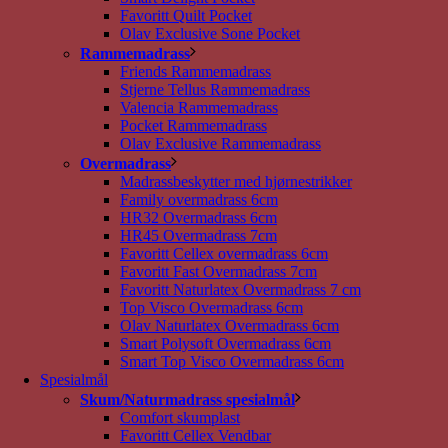
Favoritt Quilt Pocket
Olav Exclusive Sone Pocket
Rammemadrass
Friends Rammemadrass
Stjerne Tellus Rammemadrass
Valencia Rammemadrass
Pocket Rammemadrass
Olav Exclusive Rammemadrass
Overmadrass
Madrassbeskytter med hjørnestrikker
Family overmadrass 6cm
HR32 Overmadrass 6cm
HR45 Overmadrass 7cm
Favoritt Cellex overmadrass 6cm
Favoritt Fast Overmadrass 7cm
Favoritt Naturlatex Overmadrass 7 cm
Top Visco Overmadrass 6cm
Olav Naturlatex Overmadrass 6cm
Smart Polysoft Overmadrass 6cm
Smart Top Visco Overmadrass 6cm
Spesialmål
Skum/Naturmadrass spesialmål
Comfort skumplast
Favoritt Cellex Vendbar