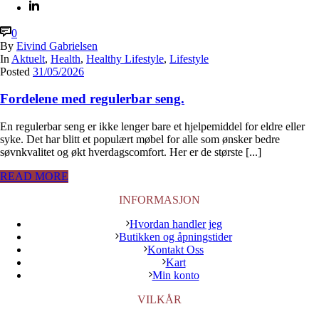
0
By
Eivind Gabrielsen
In
Aktuelt
,
Health
,
Healthy Lifestyle
,
Lifestyle
Posted
31/05/2026
Fordelene med regulerbar seng.
En regulerbar seng er ikke lenger bare et hjelpemiddel for eldre eller
syke. Det har blitt et populært møbel for alle som ønsker bedre
søvnkvalitet og økt hverdagscomfort. Her er de største [...]
READ MORE
INFORMASJON
Hvordan handler jeg
Butikken og åpningstider
Kontakt Oss
Kart
Min konto
VILKÅR