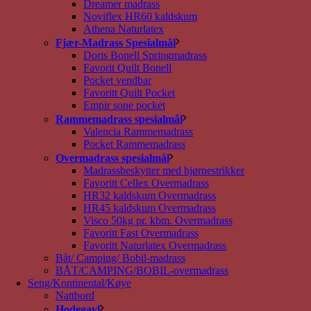
Dreamer madrass
Noviflex HR60 kaldskum
Athena Naturlatex
Fjær-Madrass Spesialmål
Doris Bonell Springmadrass
Favorit Quilt Bonell
Pocket vendbar
Favoritt Quilt Pocket
Empir sone pocket
Rammemadrass spesialmål
Valencia Rammemadrass
Pocket Rammemadrass
Overmadrass spesialmål
Madrassbeskytter med hjørnestrikker
Favoritt Cellex Overmadrass
HR32 kaldskum Overmadrass
HR45 kaldskum Overmadrass
Visco 50kg pr. kbm. Overmadrass
Favoritt Fast Overmadrass
Favoritt Naturlatex Overmadrass
Båt/ Camping/ Bobil-madrass
BÅT/CAMPING/BOBIL-overmadrass
Seng/Kontinental/Køye
Nattbord
Hodegavl