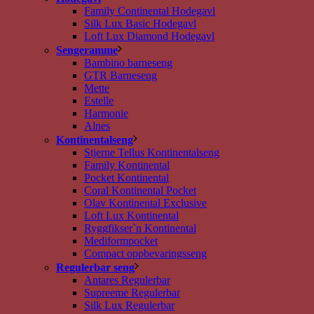
Family Continental Hodegavl
Silk Lux Basic Hodegavl
Loft Lux Diamond Hodegavl
Sengeramme
Bambino barneseng
GTR Barneseng
Mette
Estelle
Harmonie
Alnes
Kontinentalseng
Stjerne Tellus Kontinentalseng
Family Kontinental
Pocket Kontinental
Coral Kontinental Pocket
Olav Kontinental Exclusive
Loft Lux Kontinental
Ryggfikser`n Kontinental
Mediformpocket
Compact oppbevaringsseng
Regulerbar seng
Antares Regulerbar
Supreeme Regulerbar
Silk Lux Regulerbar