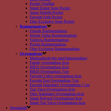
Pocket Vendbar
Smart Empir Sone Pocket
Smart Delight Pocket
Favoritt Quilt Pocket
Olav Exclusive Sone Pocket
Rammemadrass
Friends Rammemadrass
Stjerne Tellus Rammemadrass
Valencia Rammemadrass
Pocket Rammemadrass
Olav Exclusive Rammemadrass
Overmadrass
Madrassbeskytter med hjørnestrikker
Family overmadrass 6cm
HR32 Overmadrass 6cm
HR45 Overmadrass 7cm
Favoritt Cellex overmadrass 6cm
Favoritt Fast Overmadrass 7cm
Favoritt Naturlatex Overmadrass 7 cm
Top Visco Overmadrass 6cm
Olav Naturlatex Overmadrass 6cm
Smart Polysoft Overmadrass 6cm
Smart Top Visco Overmadrass 6cm
Spesialmål