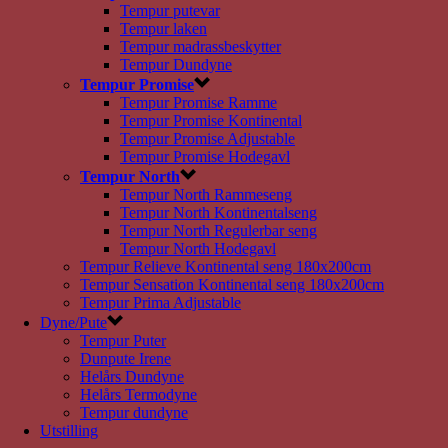
Tempur putevar
Tempur laken
Tempur madrassbeskytter
Tempur Dundyne
Tempur Promise
Tempur Promise Ramme
Tempur Promise Kontinental
Tempur Promise Adjustable
Tempur Promise Hodegavl
Tempur North
Tempur North Rammeseng
Tempur North Kontinentalseng
Tempur North Regulerbar seng
Tempur North Hodegavl
Tempur Relieve Kontinental seng 180x200cm
Tempur Sensation Kontinental seng 180x200cm
Tempur Prima Adjustable
Dyne/Pute
Tempur Puter
Dunpute Irene
Helårs Dundyne
Helårs Termodyne
Tempur dundyne
Utstilling