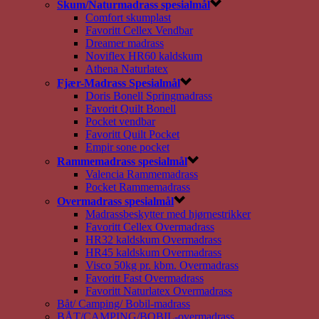
Skum/Naturmadrass spesialmål
Comfort skumplast
Favoritt Cellex Vendbar
Dreamer madrass
Noviflex HR60 kaldskum
Athena Naturlatex
Fjær-Madrass Spesialmål
Doris Bonell Springmadrass
Favorit Quilt Bonell
Pocket vendbar
Favoritt Quilt Pocket
Empir sone pocket
Rammemadrass spesialmål
Valencia Rammemadrass
Pocket Rammemadrass
Overmadrass spesialmål
Madrassbeskytter med hjørnestrikker
Favoritt Cellex Overmadrass
HR32 kaldskum Overmadrass
HR45 kaldskum Overmadrass
Visco 50kg pr. kbm. Overmadrass
Favoritt Fast Overmadrass
Favoritt Naturlatex Overmadrass
Båt/ Camping/ Bobil-madrass
BÅT/CAMPING/BOBIL-overmadrass