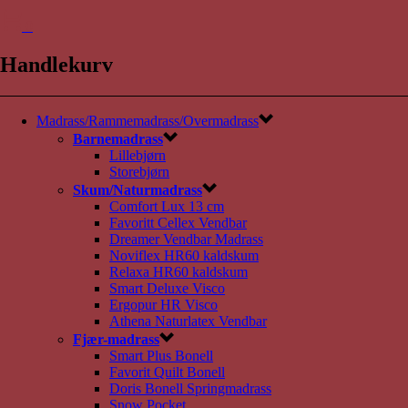
0
Handlekurv
Madrass/Rammemadrass/Overmadrass
Barnemadrass
Lillebjørn
Storebjørn
Skum/Naturmadrass
Comfort Lux 13 cm
Favoritt Cellex Vendbar
Dreamer Vendbar Madrass
Noviflex HR60 kaldskum
Relaxa HR60 kaldskum
Smart Deluxe Visco
Ergopur HR Visco
Athena Naturlatex Vendbar
Fjær-madrass
Smart Plus Bonell
Favorit Quilt Bonell
Doris Bonell Springmadrass
Snow Pocket